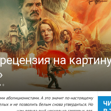
 рецензия на картин
»
0
ыми аболиционистами. А это значит по-настоящему
белых и не позволить белым снова утвердиться. Но
нам дотуда ещё несколько световых лет.