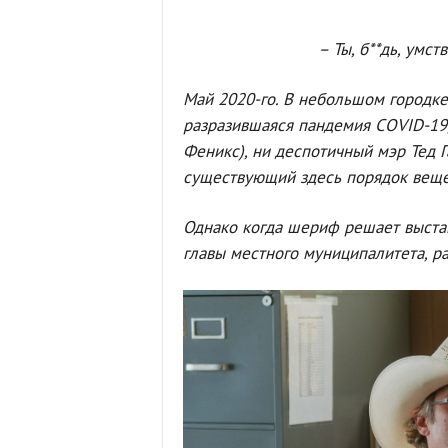
– Ты, б**дь, умст
Май 2020-го. В небольшом городке 
разразившаяся пандемия
COVID
-19
Феникс), ни деспотичный мэр Тед Г
существующий здесь порядок веще
Однако когда шериф решает выста
главы местного муниципалитета, р