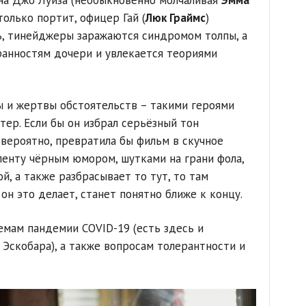
на Джо Луиза (необыкновенно молчаливая
Эмма
только портит, офицер Гай (
Люк Граймс
)
ь, тинейджеры заражаются синдромом толпы, а
ранностям дочери и увлекается теориями
ы и жертвы обстоятельств – такими героями
тер. Если бы он избрал серьёзный тон
 вероятно, превратила бы фильм в скучное
ленту чёрным юмором, шутками на грани фола,
й, а также разбрасывает то тут, то там
 он это делает, станет понятно ближе к концу.
мам пандемии COVID-19 (есть здесь и
 Эскобара), а также вопросам толерантности и