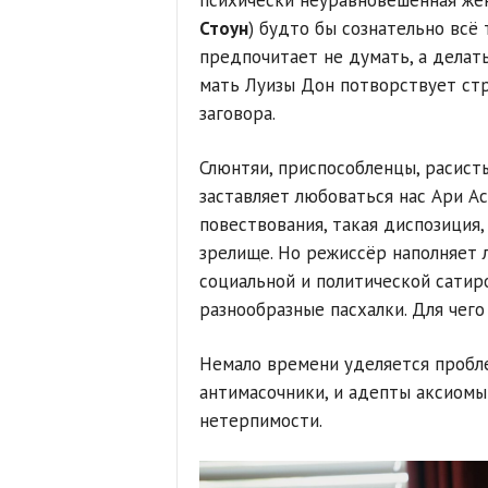
психически неуравновешенная же
Стоун
) будто бы сознательно всё 
предпочитает не думать, а делат
мать Луизы Дон потворствует ст
заговора.
Слюнтяи, приспособленцы, расист
заставляет любоваться нас Ари Ас
повествования, такая диспозиция,
зрелище. Но режиссёр наполняет 
социальной и политической сатиро
разнообразные пасхалки. Для чего
Немало времени уделяется пробле
антимасочники, и адепты аксиомы
нетерпимости.