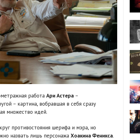
нометражная работа
Ари Астера
–
угой – картина, вобравшая в себя сразу
ая множество идей.
круг противостояния шерифа и мэра, но
жно назвать лишь персонажа
Хоакина Феникса
.