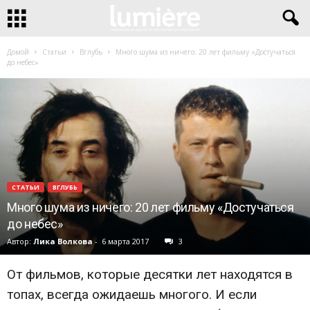
Домой
Статьи
Вглубь
Много шума из ничего: 20 лет фильму «Достучаться
до небес»
СТАТЬИ
ВГЛУБЬ
Много шума из ничего: 20 лет фильму «Достучаться
до небес»
Автор:
Лика Волкова
-
6 марта 2017
3
От фильмов, которые десятки лет находятся в
топах, всегда ожидаешь многого. И если