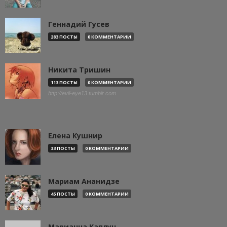
Геннадий Гусев
283 ПОСТЫ
0 КОММЕНТАРИИ
Никита Тришин
113 ПОСТЫ
0 КОММЕНТАРИИ
http://evil-eye13.tumblr.com
Елена Кушнир
33 ПОСТЫ
0 КОММЕНТАРИИ
Мариам Ананидзе
45 ПОСТЫ
0 КОММЕНТАРИИ
Марианна Каплун