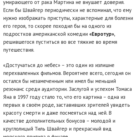
умирающего от рака Мартина не внушает доверия.
Если бы Швайгер периодически не вспоминал, что ему
нужно изображать приступы, характерные для болезни
его героя, то скорее походил бы на одного из
подростков американской комедии
«Евротур»
,
решившегося пуститься во все тяжкие во время
путешествия.
«Достучаться до небес» – это один из излишне
перехваленных фильмов. Вероятнее всего, сегодня он
остался бы незамеченным или имел бы меньший
резонанс среди аудитории. Заслугой и успехом Томаса
Яна в 1997 году стало то, что его картина – одна из
первых в своём роде, заставивших зрителей увидеть
красоту смерти и даже посмеяться над ней. В
качестве дополнительных бонусов – молодой и
круглолицый Тиль Швайгер и прекрасный вид
морского прилива в финале.