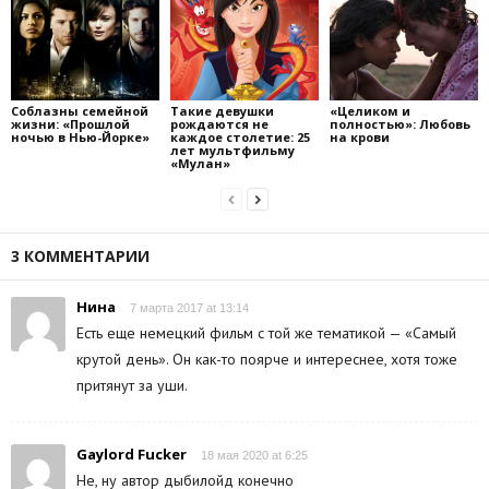
Соблазны семейной
Такие девушки
«Целиком и
жизни: «Прошлой
рождаются не
полностью»: Любовь
ночью в Нью-Йорке»
каждое столетие: 25
на крови
лет мультфильму
«Мулан»
3 КОММЕНТАРИИ
Нина
7 марта 2017 at 13:14
Есть еще немецкий фильм с той же тематикой — «Самый
крутой день». Он как-то поярче и интереснее, хотя тоже
притянут за уши.
Gaylord Fucker
18 мая 2020 at 6:25
Не, ну автор дыбилойд конечно