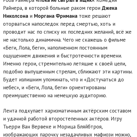
Роба Райнера
«Пока не сыграл в ящик»
. Комедия
Райнера, в которой больные раком герои
Джека
Николсона
и
Моргана Фримана
тоже решают
оторваться напоследок перед смертью, хоть и
проводит нас по списку их последних желаний, всё же
не настолько динамична. Чего не скажешь о фильме
«Беги, Лола, беги», наполненном постоянным
ощущением движения и быстротечности времени.
Именно герои, стремительно летящие к своей цели,
подобно выпущенным стрелам, сближают эти картины.
Будет излишним упоминать, что и «Достучаться до
небес», и «Беги, Лола, беги» ориентированы
преимущественно на немецкую аудиторию.
Лента подкупает харизматичным актёрским составом
и удачной работой второстепенных актёров. Игру
Тьерри Ван Вервеке и Морица Бляйбтроя,
изображающих парочку незадачливых мафиози можно,