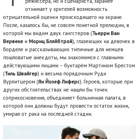
режиссёра, но и сценариста, заранее
отнимает у зрителей возможность
отрицательной оценки происходящего на экране.
После, казалось бы, не совсем понятной прелюдии, в
которой мы видим двух гангстеров (
Тьерри Ван
Вервеке
и
Мориц Бляйбтрой
), глазеющих на девочек в
борделе и рассказывающих типичные для немцев
пошловатые анекдоты, мы знакомимся с главными
действующими лицами – бунтарём Мартином Брестом
(
Тиль Швайгер
) и весьма порядочным Руди
Вурлитцером (
Ян Йозеф Лиферс
). Героев, которые при
других обстоятельствах не нашли бы точек
соприкосновения, объединяет больничная палата, в
которой они должны будут провести остаток жизни,
умирая от рака на последней стадии.