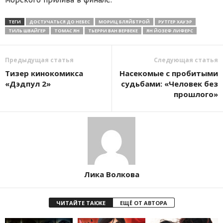
ТЕГИ
ДОСТУЧАТЬСЯ ДО НЕБЕС
МОРИЦ БЛЯЙБТРОЙ
РУТГЕР ХАУЭР
ТИЛЬ ШВАЙГЕР
ТОМАС ЯН
ТЬЕРРИ ВАН ВЕРВЕКЕ
ЯН ЙОЗЕФ ЛИФЕРС
Предыдущая статья
Следующая статья
Тизер кинокомикса
Насекомые с пробитыми
«Дэдпул 2»
судьбами: «Человек без
прошлого»
Лика Волкова
ЧИТАЙТЕ ТАКЖЕ
ЕЩЁ ОТ АВТОРА