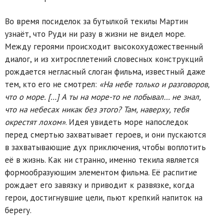
Во время посиделок за бутылкой текилы Мартин
узнаёт, что Руди ни разу в жизни не видел море.
Между героями происходит высокохудожественный
диалог, и из хитросплетений словесных конструкций
рождается негласный слоган фильма, известный даже
тем, кто его не смотрел:
«На небе только и разговоров,
что о море. […] А ты на море-то не побывал… не знал,
что на небесах никак без этого? Там, наверху, тебя
окрестят лохом»
. Идея увидеть море напоследок
перед смертью захватывает героев, и они пускаются
в захватывающие дух приключения, чтобы воплотить
её в жизнь. Как ни странно, именно текила является
формообразующим элементом фильма. Её распитие
рождает его завязку и приводит к развязке, когда
герои, достигнувшие цели, пьют крепкий напиток на
берегу.