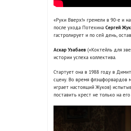
«Руки Вверх!» гремели в 90-е и н
после ухода Потехина
Сергей Жук
гастролирует и по сей день, оста
Аскар Узабаев
(«Коктейль для зве
истории успеха коллектива.
Стартует она в 1988 году в Дими
сцену. Во время флэшфорвардов м
играет настоящий Жуков) испыты
поставить крест не только на его