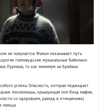
ком не получается. Фильм показывает путь
 дорогие голливудские музыкальные байопики:
аза Лурмана, то как минимум на Брайана
особого успеха. Опасность, которая поджидает
родные поклонницы, крышующая поп-бэнд мафия,
жности со здоровьем, разлад в отношениях)
 пальца.