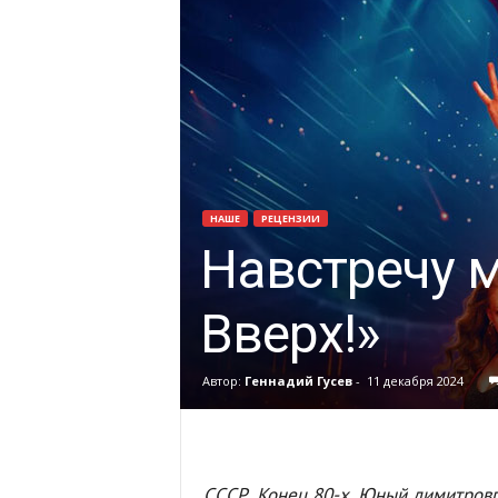
НАШЕ
РЕЦЕНЗИИ
Навстречу м
Вверх!»
Автор:
Геннадий Гусев
-
11 декабря 2024
СССР. Конец 80-х. Юный димитровг