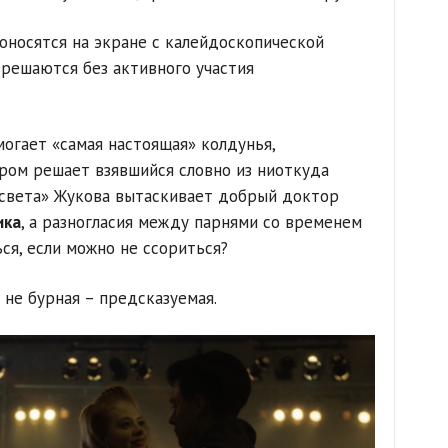
оносятся на экране с калейдоскопической
зрешаются без активного участия
огает «самая настоящая» колдунья,
ром решает взявшийся словно из ниоткуда
 света» Жукова вытаскивает добрый доктор
ика
, а разногласия между парнями со временем
ься, если можно не ссориться?
 не бурная – предсказуемая.