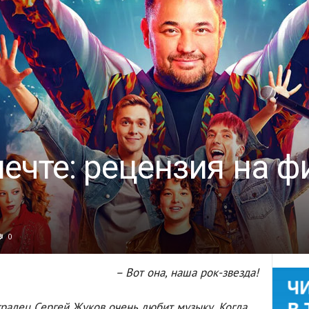
ечте: рецензия на ф
0
– Вот она, наша рок-звезда!
радец Сергей Жуков очень любит музыку. Когда