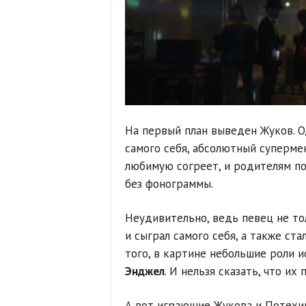
На первый план выведен Жуков. О
самого себя, абсолютный супермен
любимую согреет, и родителям пом
без фонограммы.
Неудивительно, ведь певец не тол
и сыграл самого себя, а также с
того, в картине небольшие роли 
Энджел
. И нельзя сказать, что их
А вот играющие Жукова и Потех