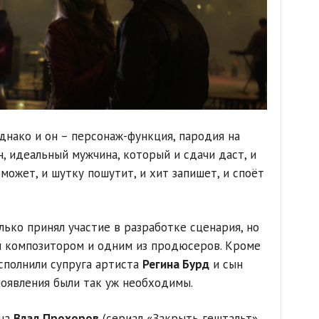
днако и он – персонаж-функция, пародия на
, идеальный мужчина, который и сдачи даст, и
ожет, и шутку пошутит, и хит запишет, и споёт
ько принял участие в разработке сценария, но
тал композитором и одним из продюсеров. Кроме
исполнили супруга артиста
Регина Бурд
и сын
 появления были так уж необходимы.
ина
Влад Прохоров
(сериал «Закрыть гештальт»,