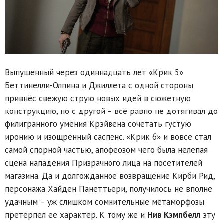
Выпущенный через одиннадцать лет «Крик 5»
Беттинелли-Олпина и Джиллета с одной стороны
привнёс свежую струю новых идей в сюжетную
конструкцию, но с другой – всё равно не дотягивал до
филигранного умения Крэйвена сочетать густую
иронию и изощрённый саспенс. «Крик 6» и вовсе стал
самой спорной частью, апофеозом чего была нелепая
сцена нападения Призрачного лица на посетителей
магазина. Да и долгожданное возвращение Кирби Рид,
персонажа Хайден Панеттьери, получилось не вполне
удачным – уж слишком сомнительные метаморфозы
претерпел её характер. К тому же и
Нив Кэмпбелл
эту