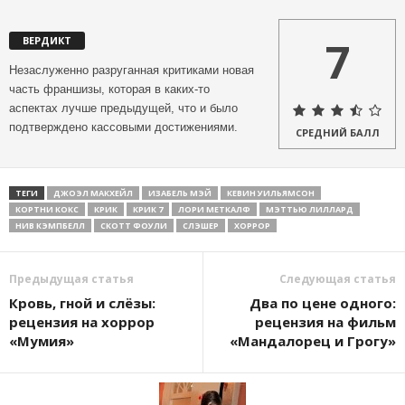
7
ВЕРДИКТ
Незаслуженно разруганная критиками новая
часть франшизы, которая в каких-то
аспектах лучше предыдущей, что и было
подтверждено кассовыми достижениями.
СРЕДНИЙ БАЛЛ
ТЕГИ
ДЖОЭЛ МАКХЕЙЛ
ИЗАБЕЛЬ МЭЙ
КЕВИН УИЛЬЯМСОН
КОРТНИ КОКС
КРИК
КРИК 7
ЛОРИ МЕТКАЛФ
МЭТТЬЮ ЛИЛЛАРД
НИВ КЭМПБЕЛЛ
СКОТТ ФОУЛИ
СЛЭШЕР
ХОРРОР
Предыдущая статья
Следующая статья
Кровь, гной и слёзы:
Два по цене одного:
рецензия на хоррор
рецензия на фильм
«Мумия»
«Мандалорец и Грогу»