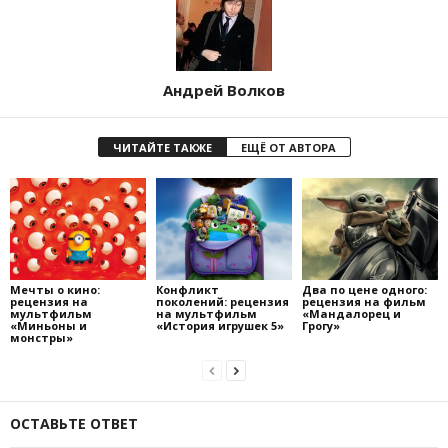
Андрей Волков
ЧИТАЙТЕ ТАКЖЕ
ЕЩЁ ОТ АВТОРА
Мечты о кино:
Конфликт
Два по цене одного:
рецензия на
поколений: рецензия
рецензия на фильм
мультфильм
на мультфильм
«Мандалорец и
«Миньоны и
«История игрушек 5»
Грогу»
монстры»
ОСТАВЬТЕ ОТВЕТ