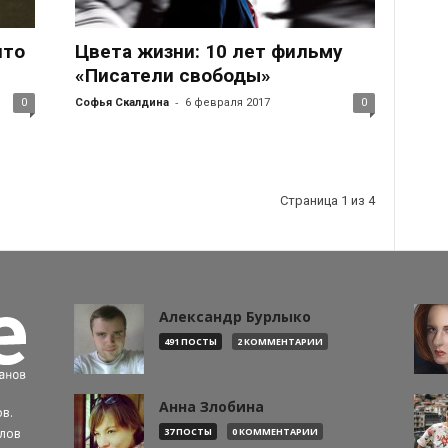
что
Цвета жизни: 10 лет фильму
«Писатели свободы»
-
0
Софья Скалдина
6 февраля 2017
0
Страница 1 из 4
Александр Бурлыко
491 ПОСТЫ
2 КОММЕНТАРИИ
Анна Злобина
в.
алов
37 ПОСТЫ
0 КОММЕНТАРИИ