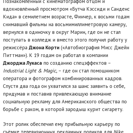
Познакомленный с кинематографом отцом и
вдохновлённый просмотром «Бутча Кэссиди и Санденс
Кида» в семилетнем возрасте, Финчер, к восьми годам
снимавший фильмы на восьмимиллиметровую камеру,
вернулся в одиночку в округ Марин, где он не стал
поступать в колледж и вместо этого получил работу у
режиссёра
Джона Корти
(«Автобиография Мисс Джейн
Питтман»). К 19 годам он работал в компании
Джорджа Лукаса
по созданию спецэффектов –
Industrial Light & Magic
, – где он стал помощником
оператора и фотографом комбинированных кадров.
Спустя два года он ухватился за шанс заявить о себе,
придумав и поставив привлекающую внимание
социальную рекламу для Американского общества по
борьбе с раком, в которой зародыш курит сигарету.
Этот ролик обеспечил ему прибыльную карьеру по
съёмке телевизионных рекламных роликов для
Nike,