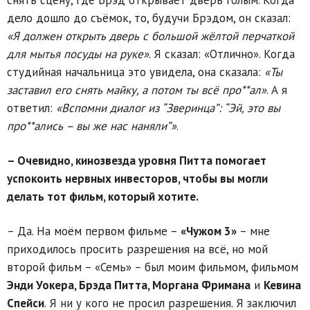
снять сцену, где Брэд открывает дверь голым. Когда
дело дошло до съёмок, то, будучи Брэдом, он сказал:
«Я должен открыть дверь с большой жёлтой перчаткой
для мытья посуды на руке»
. Я сказал: «Отлично». Когда
студийная начальница это увидела, она сказала:
«Ты
заставил его снять майку, а потом ты всё про**ал»
. А я
ответил:
«Вспомни диалог из “Зверинца”: “Эй, это вы
про**ались – вы же нас наняли”»
.
– Очевидно, кинозвезда уровня Питта помогает
успокоить нервных инвесторов, чтобы вы могли
делать тот фильм, который хотите.
– Да. На моём первом фильме –
«Чужом 3»
– мне
приходилось просить разрешения на всё, но мой
второй фильм – «Семь» – был моим фильмом, фильмом
Энди Уокера, Брэда Питта, Моргана Фримана
и
Кевина
Спейси
. Я ни у кого не просил разрешения. Я заключил