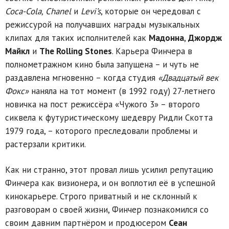
Coca-Cola, Chanel
и
Levi’s
, которые он чередовал с
режиссурой на получавших награды музыкальных
клипах для таких исполнителей как
Мадонна
,
Джордж
Майкл
и
The Rolling Stones
. Карьера Финчера в
полнометражном кино была запущена – и чуть не
раздавлена мгновенно – когда студия
«Двадцатый век
Фокс»
наняла на тот момент (в 1992 году) 27-летнего
новичка на пост режиссёра «Чужого 3» – второго
сиквела к футуристическому шедевру Ридли Скотта
1979 года, – которого преследовали проблемы и
растерзали критики.
Как ни странно, этот провал лишь усилил репутацию
Финчера как визионера, и он воплотил её в успешной
кинокарьере. Строго приватный и не склонный к
разговорам о своей жизни, Финчер познакомился со
своим давним партнёром и продюсером
Сеан