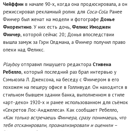
Чейффин
в начале 90-х, когда она продюсировала, а он
режиссировал рекламный ролик для
Coca-Cola
. Ранее
Финчер был женат на модели и фотографе
Донье
Фиорентино
. У них есть дочь,
Феликс Имоджен
Финчер
, которой сейчас 20; Донья впоследствии
вышла замуж за Гэри Олдмана, а Финчер получил право
опеки над Феликс.
Playboy
отправил пишущего редактора
Стивена
Ребелло
, который последний раз брал интервью у
Сэмьюэла Л. Джексона, на беседу с Финчером в его
похожем на пещеру офисе в Голливуде. Он находится в
стильном бывшем здании банка, выполненном в стиле
«арт-деко» 1920-х и ранее использованном для съёмок
«Секретов Лос-Анджелеса». Как сообщает Ребелло,
«Как только встречаешь Финчера, сразу понимаешь, что
тебя отсканировали, проанализировали и оценили –