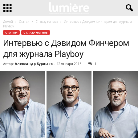
Домой
Статьи
С глазу на глаз
Интервью с Дэвидом Финчером для журнала
Playboy
СТАТЬИ
С ГЛАЗУ НА ГЛАЗ
Интервью с Дэвидом Финчером
для журнала Playboy
Автор:
Александр Бурлыко
-
12 января 2015
1