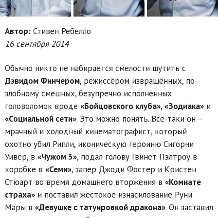
Автор:
Стивен Ребелло
16 сентября 2014
Обычно никто не набирается смелости шутить с
Дэвидом Финчером
, режиссёром извращённых, по-
злобному смешных, безупречно исполненных
головоломок вроде
«Бойцовского клуба»
,
«Зодиака»
и
«Социальной сети»
. Это можно понять. Всё-таки он –
мрачный и холодный кинематографист, который
охотно убил Рипли, иконическую героиню Сигорни
Уивер, в
«Чужом 3»
, подал голову Гвинет Пэлтроу в
коробке в
«Семи»
, запер Джоди Фостер и Кристен
Стюарт во время домашнего вторжения в
«Комнате
страха»
и поставил жестокое изнасилование Руни
Мары в
«Девушке с татуировкой дракона»
. Он заставил