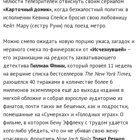
челюсти телезрителей отвиснуть своим сериалом
«Карточный домик»
, когда безжалостный политик в
исполнении Кевина Спейси бросил свою любовницу
Кейт Мару (сестру Руни) под поезд метро.
Можно смело ожидать новую порцию ужаса, загадок и
нервного смеха по-финчеровски от
«Исчезнувшей»
–
его экранизации на редкость захватывающего
детектива
Гиллиан Флинн
, который провёл 11 недель
на вершине списка бестселлеров
The New York Times
,
разошёлся 40 тиражами в количестве более 6
миллионов экземпляров ещё до выхода издания в
мягкой обложке и собрал взрослую аудиторию из
фанатов, почти таких же бешеных, как и подростки,
помешанные на «Сумерках» и «Голодных играх». О
фильме, в котором Бену Эффлеку с трудом удаётся
кого-либо убедить, что он не убивал свою жену-
красавицу, фронтмен
Nine Inch Nails
Трент Резнор
,