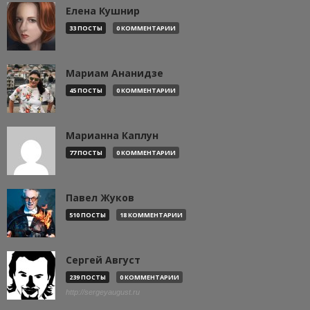
Елена Кушнир
33 ПОСТЫ
0 КОММЕНТАРИИ
Мариам Ананидзе
45 ПОСТЫ
0 КОММЕНТАРИИ
Марианна Каплун
77 ПОСТЫ
0 КОММЕНТАРИИ
Павел Жуков
510 ПОСТЫ
18 КОММЕНТАРИИ
Сергей Август
239 ПОСТЫ
0 КОММЕНТАРИИ
http://sergeyaugust.ru