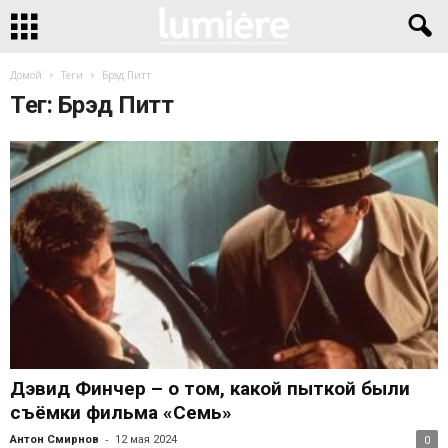
Домой
Теги
Брэд Питт
Тег: Брэд Питт
Дэвид Финчер – о том, какой пыткой были
съёмки фильма «Семь»
-
Антон Смирнов
12 мая 2024
0