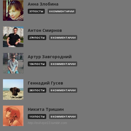
Анна Злобина
37 ПОСТЫ
0 КОММЕНТАРИИ
Антон Смирнов
279 ПОСТЫ
0 КОММЕНТАРИИ
Артур Завгородний
136 ПОСТЫ
0 КОММЕНТАРИИ
Геннадий Гусев
283 ПОСТЫ
0 КОММЕНТАРИИ
Никита Тришин
113 ПОСТЫ
0 КОММЕНТАРИИ
http://evil-eye13.tumblr.com