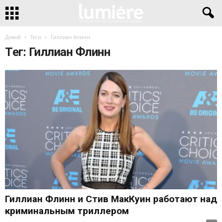
Домой
Теги
Гиллиан Флинн
Тег: Гиллиан Флинн
Гиллиан Флинн и Стив МакКуин работают над
криминальным триллером