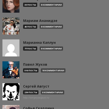
33 ПОСТЫ
0 КОММЕНТАРИИ
Мариам Ананидзе
45 ПОСТЫ
0 КОММЕНТАРИИ
Марианна Каплун
77 ПОСТЫ
0 КОММЕНТАРИИ
Павел Жуков
510 ПОСТЫ
18 КОММЕНТАРИИ
Сергей Август
239 ПОСТЫ
0 КОММЕНТАРИИ
http://sergeyaugust.ru
Софья Скалдина