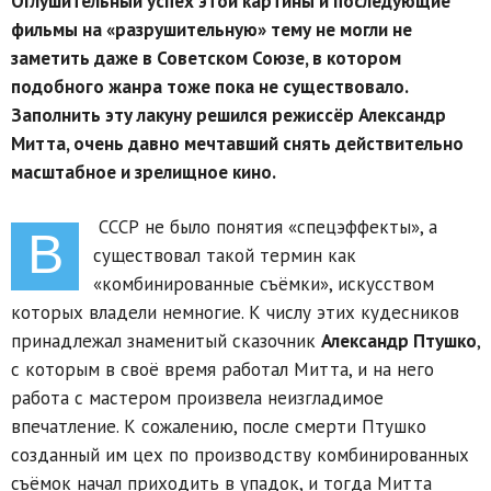
Оглушительный успех этой картины и последующие
фильмы на «разрушительную» тему не могли не
заметить даже в Советском Союзе, в котором
подобного жанра тоже пока не существовало.
Заполнить эту лакуну решился режиссёр Александр
Митта, очень давно мечтавший снять действительно
масштабное и зрелищное кино.
СССР не было понятия «спецэффекты», а
В
существовал такой термин как
«комбинированные съёмки», искусством
которых владели немногие. К числу этих кудесников
принадлежал знаменитый сказочник
Александр Птушко
,
с которым в своё время работал Митта, и на него
работа с мастером произвела неизгладимое
впечатление. К сожалению, после смерти Птушко
созданный им цех по производству комбинированных
съёмок начал приходить в упадок, и тогда Митта