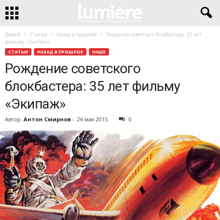
Домой
Статьи
Назад в прошлое
Рождение советского блокбастера: 35 лет
фильму «Экипаж»
СТАТЬИ
НАЗАД В ПРОШЛОЕ
НАШЕ
Рождение советского
блокбастера: 35 лет фильму
«Экипаж»
Автор:
Антон Смирнов
-
26 мая 2015
0