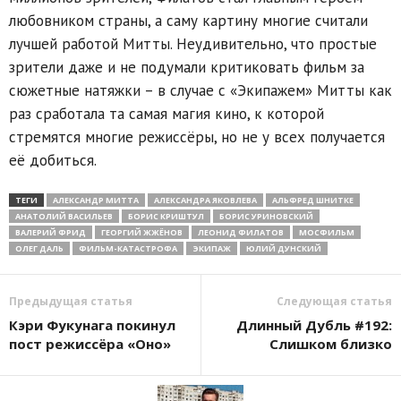
любовником страны, а саму картину многие считали
лучшей работой Митты. Неудивительно, что простые
зрители даже и не подумали критиковать фильм за
сюжетные натяжки – в случае с «Экипажем» Митты как
раз сработала та самая магия кино, к которой
стремятся многие режиссёры, но не у всех получается
её добиться.
ТЕГИ
АЛЕКСАНДР МИТТА
АЛЕКСАНДРА ЯКОВЛЕВА
АЛЬФРЕД ШНИТКЕ
АНАТОЛИЙ ВАСИЛЬЕВ
БОРИС КРИШТУЛ
БОРИС УРИНОВСКИЙ
ВАЛЕРИЙ ФРИД
ГЕОРГИЙ ЖЖЁНОВ
ЛЕОНИД ФИЛАТОВ
МОСФИЛЬМ
ОЛЕГ ДАЛЬ
ФИЛЬМ-КАТАСТРОФА
ЭКИПАЖ
ЮЛИЙ ДУНСКИЙ
Предыдущая статья
Следующая статья
Кэри Фукунага покинул
Длинный Дубль #192:
пост режиссёра «Оно»
Слишком близко