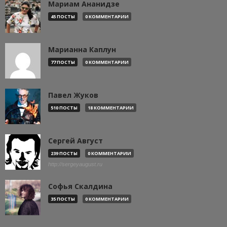
Мариам Ананидзе
45 ПОСТЫ
0 КОММЕНТАРИИ
Марианна Каплун
77 ПОСТЫ
0 КОММЕНТАРИИ
Павел Жуков
510 ПОСТЫ
18 КОММЕНТАРИИ
Сергей Август
239 ПОСТЫ
0 КОММЕНТАРИИ
http://sergeyaugust.ru
Софья Скалдина
35 ПОСТЫ
0 КОММЕНТАРИИ