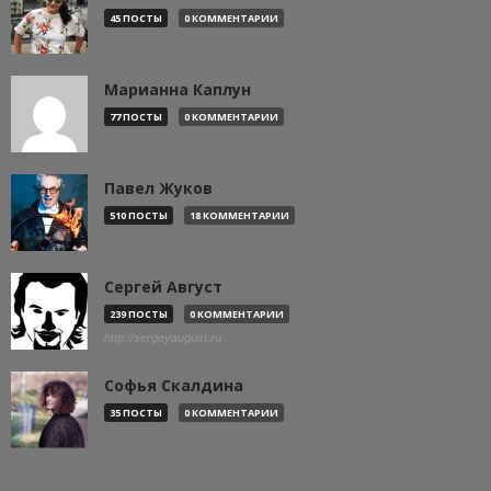
45 ПОСТЫ
0 КОММЕНТАРИИ
Марианна Каплун
77 ПОСТЫ
0 КОММЕНТАРИИ
Павел Жуков
510 ПОСТЫ
18 КОММЕНТАРИИ
Сергей Август
239 ПОСТЫ
0 КОММЕНТАРИИ
http://sergeyaugust.ru
Софья Скалдина
35 ПОСТЫ
0 КОММЕНТАРИИ