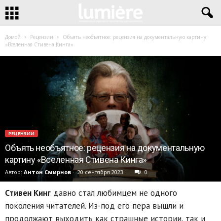
Домой
Рецензии
Объять необъятное: рецензия на документальную картину
«Вселенная Стивена Кинга»
РЕЦЕНЗИИ
Объять необъятное: рецензия на документальную
картину «Вселенная Стивена Кинга»
Автор:
Антон Смирнов
-
20 сентября 2023
0
Стивен Кинг
давно стал любимцем не одного
поколения читателей. Из-под его пера вышли и
продолжают выходить как страшные истории, так и