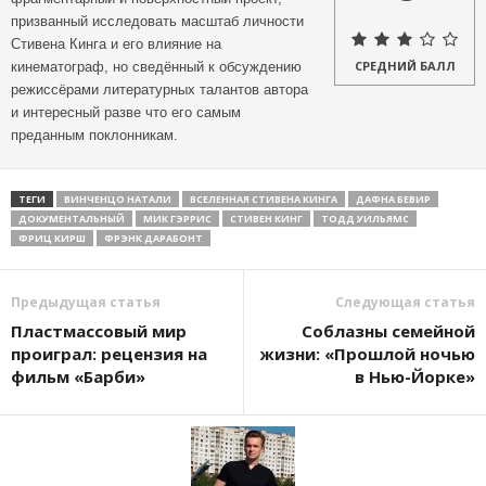
призванный исследовать масштаб личности
Стивена Кинга и его влияние на
СРЕДНИЙ БАЛЛ
кинематограф, но сведённый к обсуждению
режиссёрами литературных талантов автора
и интересный разве что его самым
преданным поклонникам.
ТЕГИ
ВИНЧЕНЦО НАТАЛИ
ВСЕЛЕННАЯ СТИВЕНА КИНГА
ДАФНА БЕВИР
ДОКУМЕНТАЛЬНЫЙ
МИК ГЭРРИС
СТИВЕН КИНГ
ТОДД УИЛЬЯМС
ФРИЦ КИРШ
ФРЭНК ДАРАБОНТ
Предыдущая статья
Следующая статья
Пластмассовый мир
Соблазны семейной
проиграл: рецензия на
жизни: «Прошлой ночью
фильм «Барби»
в Нью-Йорке»