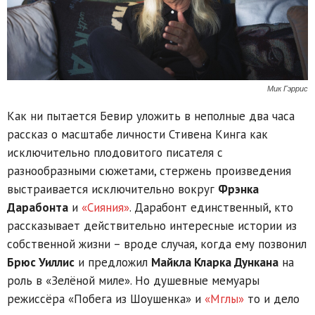
Мик Гэррис
Как ни пытается Бевир уложить в неполные два часа
рассказ о масштабе личности Стивена Кинга как
исключительно плодовитого писателя с
разнообразными сюжетами, стержень произведения
выстраивается исключительно вокруг
Фрэнка
Дарабонта
и
«Сияния»
. Дарабонт единственный, кто
рассказывает действительно интересные истории из
собственной жизни – вроде случая, когда ему позвонил
Брюс Уиллис
и предложил
Майкла Кларка Дункана
на
роль в «Зелёной миле». Но душевные мемуары
режиссёра «Побега из Шоушенка» и
«Мглы»
то и дело