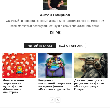
Антон Смирнов
Обычный кинофанат, который любит кино настолько, что не может об
этом молчать и потому пишет. Ну и о своих впечатлениях тоже.
ЧИТАЙТЕ ТАКЖЕ
ЕЩЁ ОТ АВТОРА
Мечты о кино:
Конфликт
Два по цене одного:
рецензия на
поколений: рецензия
рецензия на фильм
мультфильм
на мультфильм
«Мандалорец и
«Миньоны и
«История игрушек 5»
Грогу»
монстры»