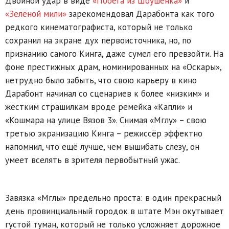
Двойной удар в виде
«Побега из Шоушенка»
и
«Зелёной мили»
зарекомендовал Дарабонта как того
редкого кинематографиста, который не только
сохранил на экране дух первоисточника, но, по
признанию самого Кинга, даже сумел его превзойти. На
фоне престижных драм, номинированных на «Оскары»,
нетрудно было забыть, что свою карьеру в кино
Дарабонт начинал со сценариев к более «низким» и
жёстким страшилкам вроде ремейка «Капли» и
«Кошмара на улице Вязов 3». Снимая «Мглу» – свою
третью экранизацию Кинга – режиссёр эффектно
напомнил, что ещё лучше, чем вышибать слезу, он
умеет вселять в зрителя первобытный ужас.
Завязка «Мглы» предельно проста: в один прекрасный
день провинциальный городок в штате Мэн окутывает
густой туман, который не только усложняет дорожное