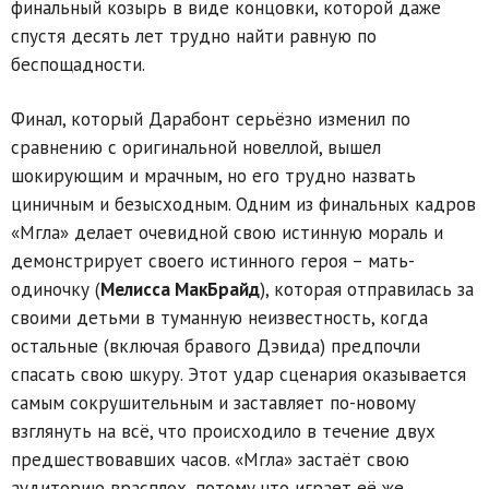
финальный козырь в виде концовки, которой даже
спустя десять лет трудно найти равную по
беспощадности.
Финал, который Дарабонт серьёзно изменил по
сравнению с оригинальной новеллой, вышел
шокирующим и мрачным, но его трудно назвать
циничным и безысходным. Одним из финальных кадров
«Мгла» делает очевидной свою истинную мораль и
демонстрирует своего истинного героя – мать-
одиночку (
Мелисса МакБрайд
), которая отправилась за
своими детьми в туманную неизвестность, когда
остальные (включая бравого Дэвида) предпочли
спасать свою шкуру. Этот удар сценария оказывается
самым сокрушительным и заставляет по-новому
взглянуть на всё, что происходило в течение двух
предшествовавших часов. «Мгла» застаёт свою
аудиторию врасплох, потому что играет её же