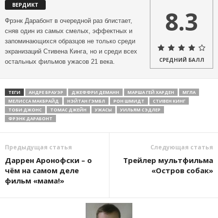
ВЕРДИКТ
8.3
Фрэнк Дарабонт в очередной раз блистает,
сняв один из самых смелых, эффектных и
запоминающихся образцов не только среди
экранизаций Стивена Кинга, но и среди всех
СРЕДНИЙ БАЛЛ
остальных фильмов ужасов 21 века.
ТЕГИ
АНДРЕ БРАУЭР
ДЖЕФФРИ ДЕМАНН
МАРША ГЕЙ ХАРДЕН
МГЛА
МЕЛИССА МАКБРАЙД
НЭЙТАН ГЭМБЛ
РОН ШМИДТ
СТИВЕН КИНГ
ТОБИ ДЖОНС
ТОМАС ДЖЕЙН
УЖАСЫ
УИЛЬЯМ СЭДЛЕР
ФРЭНК ДАРАБОНТ
Предыдущая статья
Следующая статья
Даррен Аронофски – о
Трейлер мультфильма
чём на самом деле
«Остров собак»
фильм «мама!»