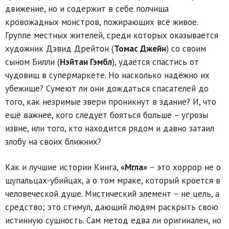
движение, но и содержит в себе полчища
кровожадных монстров, пожирающих всё живое.
Группе местных жителей, среди которых оказывается
художник Дэвид Дрейтон (
Томас Джейн
) со своим
сыном Билли (
Нэйтан Гэмбл
), удаётся спастись от
чудовищ в супермаркете. Но насколько надёжно их
убежище? Сумеют ли они дождаться спасателей до
того, как незримые звери проникнут в здание? И, что
ещё важнее, кого следует бояться больше – угрозы
извне, или того, кто находится рядом и давно затаил
злобу на своих ближних?
Как и лучшие истории Кинга,
«Мгла»
– это хоррор не о
щупальцах-убийцах, а о том мраке, который кроется в
человеческой душе. Мистический элемент – не цель, а
средство; это стимул, дающий людям раскрыть свою
истинную сущность. Сам метод едва ли оригинален, но