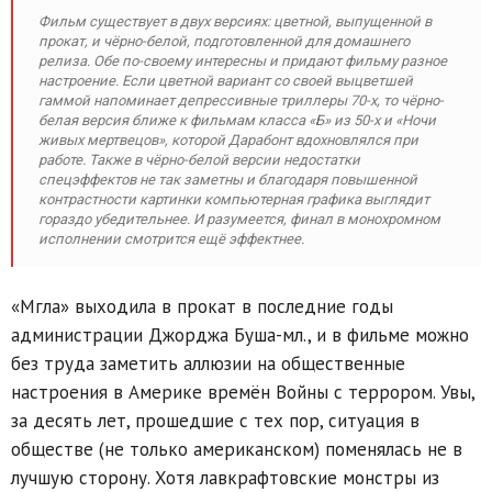
Фильм существует в двух версиях: цветной, выпущенной в
прокат, и чёрно-белой, подготовленной для домашнего
релиза. Обе по-своему интересны и придают фильму разное
настроение. Если цветной вариант со своей выцветшей
гаммой напоминает депрессивные триллеры 70-х, то чёрно-
белая версия ближе к фильмам класса «Б» из 50-х и «Ночи
живых мертвецов», которой Дарабонт вдохновлялся при
работе. Также в чёрно-белой версии недостатки
спецэффектов не так заметны и благодаря повышенной
контрастности картинки компьютерная графика выглядит
гораздо убедительнее. И разумеется, финал в монохромном
исполнении смотрится ещё эффектнее.
«Мгла» выходила в прокат в последние годы
администрации Джорджа Буша-мл., и в фильме можно
без труда заметить аллюзии на общественные
настроения в Америке времён Войны с террором. Увы,
за десять лет, прошедшие с тех пор, ситуация в
обществе (не только американском) поменялась не в
лучшую сторону. Хотя лавкрафтовские монстры из