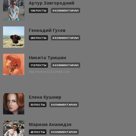
Артур Завгородний
136 ПОСТЫ
0 КОММЕНТАРИИ
Геннадий Гусев
283 ПОСТЫ
0 КОММЕНТАРИИ
Никита Тришин
113 ПОСТЫ
0 КОММЕНТАРИИ
http://evil-eye13.tumblr.com
Елена Кушнир
33 ПОСТЫ
0 КОММЕНТАРИИ
Мариам Ананидзе
45 ПОСТЫ
0 КОММЕНТАРИИ