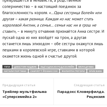
превращается в ненависть, а родственное
соперничество – в настоящий поединок за
благосклонность короля.
«…Одна сестрица Болейн или
другая – какая разница. Каждая из нас может стать
королевой Англии, а семья… семья нас ни в грош не
ставит»
, – в минуту отчаяния признаётся Анна сестре. И
пускай одна из них взойдёт на трон, а другая
останется лишь эпизодом – обе сестры окажутся лишь
пешками в королевской игре, ставками в которой
окажется жизнь одной и счастье другой.
ТЕГИ
ДЖАСТИН ЧАДВИК
ЕЩЁ ОДНА ИЗ РОДА БОЛЕЙН
МЕЛОДРАМА
НАТАЛИ ПОРТМАН
СКАРЛЕТТ ЙОХАНССОН
ФИЛИППА ГРЕГОРИ
ЭРИК БАНА
Предыдущая статья
Следующая статья
Трейлер мультфильма
Парадокс Кловерфилда.
«Суперсемейка 2»
Рецензия