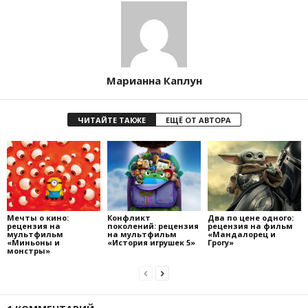
Марианна Каплун
ЧИТАЙТЕ ТАКЖЕ
ЕЩЁ ОТ АВТОРА
Мечты о кино:
Конфликт
Два по цене одного:
рецензия на
поколений: рецензия
рецензия на фильм
мультфильм
на мультфильм
«Мандалорец и
«Миньоны и
«История игрушек 5»
Грогу»
монстры»