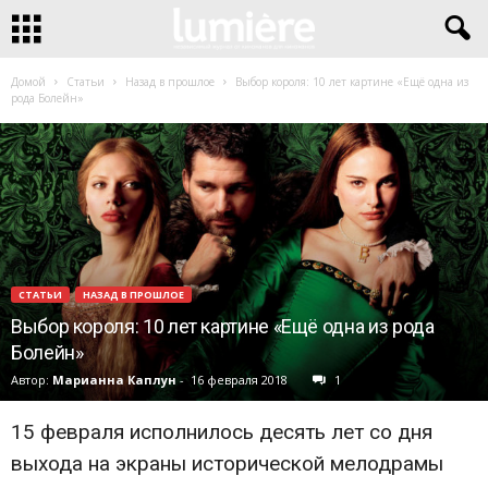
Домой
Статьи
Назад в прошлое
Выбор короля: 10 лет картине «Ещё одна из
рода Болейн»
СТАТЬИ
НАЗАД В ПРОШЛОЕ
Выбор короля: 10 лет картине «Ещё одна из рода
Болейн»
Автор:
Марианна Каплун
-
16 февраля 2018
1
15 февраля исполнилось десять лет со дня
выхода на экраны исторической мелодрамы