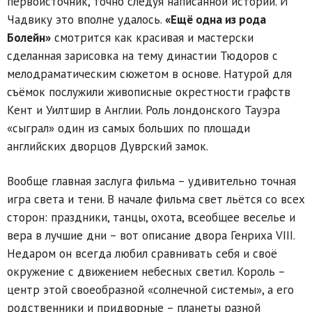
первоисточник, точно следуя написанной истории. И
Чадвику это вполне удалось.
«Ещё одна из рода
Болейн»
смотрится как красивая и мастерски
сделанная зарисовка на тему династии Тюдоров с
мелодраматическим сюжетом в основе. Натурой для
съёмок послужили живописные окрестности графств
Кент и Уилтшир в Англии. Роль лондонского Тауэра
«сыграл» один из самых больших по площади
английских дворцов Дуврский замок.
Вообще главная заслуга фильма – удивительно точная
игра света и тени. В начале фильма свет льётся со всех
сторон: праздники, танцы, охота, всеобщее веселье и
вера в лучшие дни – вот описание двора Генриха VIII.
Недаром он всегда любил сравнивать себя и своё
окружение с движением небесных светил. Король –
центр этой своеобразной «солнечной системы», а его
родственники и придворные – планеты разной