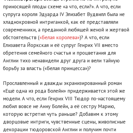
приносящей плоды схеме «а что, если?». А что, если
супруга короля Эдуарда IV Элизабет Вудвилл была не
хладнокровной интриганкой, как её представляли
современники, а преданной любящей женой и жертвой
обстоятельств (
«Белая королева»
)? А что, если
Елизавета Йоркская и её супруг Генрих VII вместо
обретения семейного счастья и процветания для
Англии тихо ненавидели друг друга и вели тайную
борьбу за власть («Белая принцесса»)?
Прославленный и дважды экранизированный роман
«Ещё одна из рода Болейн» придерживается этой же
модели. А что, если Генрих VIII Тюдор по-настоящему
любил вовсе не Анну Болейн, а её сестру Марию,
которую встретил чуть раньше? Добавим к этому
дворцовые интриги, чувственные сцены, живописные
декорации тюдоровской Англии и получим почти