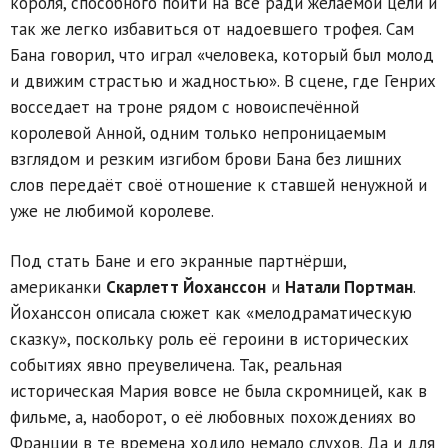
короля, способного пойти на всё ради желаемой цели и
так же легко избавиться от надоевшего трофея. Сам
Бана говорил, что играл «человека, который был молод
и движим страстью и жадностью». В сцене, где Генрих
восседает на троне рядом с новоиспечённой
королевой Анной, одним только непроницаемым
взглядом и резким изгибом брови Бана без лишних
слов передаёт своё отношение к ставшей ненужной и
уже не любимой королеве.
Под стать Бане и его экранные партнёрши,
американки
Скарлетт Йоханссон
и
Натали Портман
.
Йоханссон описала сюжет как «мелодраматическую
сказку», поскольку роль её героини в исторических
событиях явно преувеличена. Так, реальная
историческая Мария вовсе не была скромницей, как в
фильме, а, наоборот, о её любовных похождениях во
Франции в те времена ходило немало слухов. Да и для