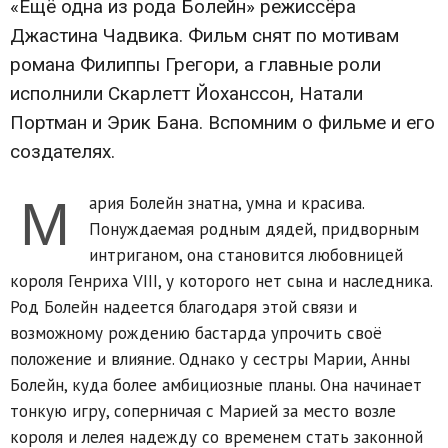
«Ещё одна из рода Болейн» режиссёра
Джастина Чадвика. Фильм снят по мотивам
романа Филиппы Грегори, а главные роли
исполнили Скарлетт Йоханссон, Натали
Портман и Эрик Бана. Вспомним о фильме и его
создателях.
М
ария Болейн знатна, умна и красива.
Понуждаемая родным дядей, придворным
интриганом, она становится любовницей
короля Генриха VIII, у которого нет сына и наследника.
Род Болейн надеется благодаря этой связи и
возможному рождению бастарда упрочить своё
положение и влияние. Однако у сестры Марии, Анны
Болейн, куда более амбициозные планы. Она начинает
тонкую игру, соперничая с Марией за место возле
короля и лелея надежду со временем стать законной