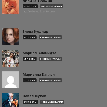
Никита Тришин
113 ПОСТЫ
0 КОММЕНТАРИИ
http://evil-eye13.tumblr.com
Елена Кушнир
33 ПОСТЫ
0 КОММЕНТАРИИ
Мариам Ананидзе
45 ПОСТЫ
0 КОММЕНТАРИИ
Марианна Каплун
77 ПОСТЫ
0 КОММЕНТАРИИ
Павел Жуков
510 ПОСТЫ
18 КОММЕНТАРИИ