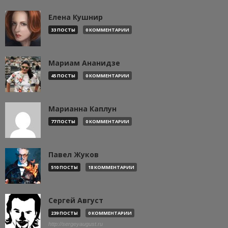
Елена Кушнир
33 ПОСТЫ
0 КОММЕНТАРИИ
Мариам Ананидзе
45 ПОСТЫ
0 КОММЕНТАРИИ
Марианна Каплун
77 ПОСТЫ
0 КОММЕНТАРИИ
Павел Жуков
510 ПОСТЫ
18 КОММЕНТАРИИ
Сергей Август
239 ПОСТЫ
0 КОММЕНТАРИИ
http://sergeyaugust.ru