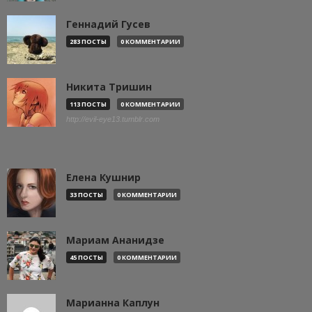
Геннадий Гусев
283 ПОСТЫ
0 КОММЕНТАРИИ
Никита Тришин
113 ПОСТЫ
0 КОММЕНТАРИИ
http://evil-eye13.tumblr.com
Елена Кушнир
33 ПОСТЫ
0 КОММЕНТАРИИ
Мариам Ананидзе
45 ПОСТЫ
0 КОММЕНТАРИИ
Марианна Каплун