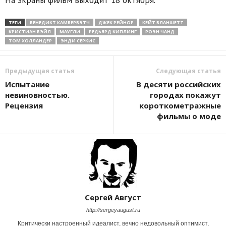
На экраны фильм выходит 18 октября.
ТЕГИ
БЕНЕДИКТ КАМБЕРБЭТЧ
ДЖЕК РЕЙНОР
КЕЙТ БЛАНШЕТТ
КРИСТИАН БЭЙЛ
МАУГЛИ
РЕДЬЯРД КИПЛИНГ
РОЭН ЧАНД
ТОМ ХОЛЛАНДЕР
ЭНДИ СЕРКИС
Предыдущая статья
Следующая статья
Испытание
В десяти российских
невиновностью.
городах покажут
Рецензия
короткометражные
фильмы о моде
Сергей Август
http://sergeyaugust.ru
Критически настроенный идеалист, вечно недовольный оптимист,