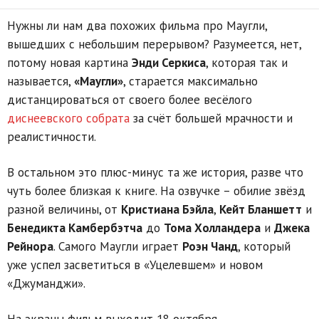
Нужны ли нам два похожих фильма про Маугли,
вышедших с небольшим перерывом? Разумеется, нет,
потому новая картина
Энди Серкиса
, которая так и
называется,
«Маугли»
, старается максимально
дистанцироваться от своего более весёлого
диснеевского собрата
за счёт большей мрачности и
реалистичности.
В остальном это плюс-минус та же история, разве что
чуть более близкая к книге. На озвучке – обилие звёзд
разной величины, от
Кристиана Бэйла
,
Кейт Бланшетт
и
Бенедикта Камбербэтча
до
Тома Холландера
и
Джека
Рейнора
. Самого Маугли играет
Роэн Чанд
, который
уже успел засветиться в «Уцелевшем» и новом
«Джуманджи».