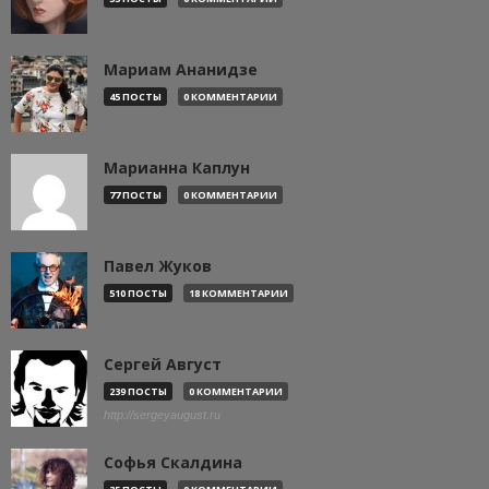
Мариам Ананидзе
45 ПОСТЫ
0 КОММЕНТАРИИ
Марианна Каплун
77 ПОСТЫ
0 КОММЕНТАРИИ
Павел Жуков
510 ПОСТЫ
18 КОММЕНТАРИИ
Сергей Август
239 ПОСТЫ
0 КОММЕНТАРИИ
http://sergeyaugust.ru
Софья Скалдина