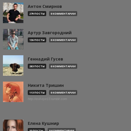
Антон Смирнов
279 ПОСТЫ
0 КОММЕНТАРИИ
Артур Завгородний
136 ПОСТЫ
0 КОММЕНТАРИИ
Геннадий Гусев
283 ПОСТЫ
0 КОММЕНТАРИИ
Никита Тришин
113 ПОСТЫ
0 КОММЕНТАРИИ
http://evil-eye13.tumblr.com
Елена Кушнир
33 ПОСТЫ
0 КОММЕНТАРИИ