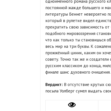
одноимённого романа русского кл
постоянной жажде большего и ма
литературы Беннет невероятно по
который в рулетке видел единст
прекратить свою зависимость от 
подобного мировоззрения станов
что как только ты становишься о
весь мир на три буквы. К сожален
прожжённый циник, каким он хоче
совету. Точно так же и создатели
русским классиком до конца, мил
финале шанс духовного очищения.
Вердикт:
В отсутствие крутых сю
посыла Уолберг сумел выдать сво