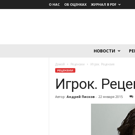
О НАС
ОБ ОЦЕНКАХ
ЖУРНАЛ В PDF
Lumière.
НОВОСТИ
РЕ
Журнал
о
Домой
Рецензии
Игрок. Рецензия
кино
РЕЦЕНЗИИ
Игрок. Реце
Автор:
Андрей Писков
-
22 января 2015