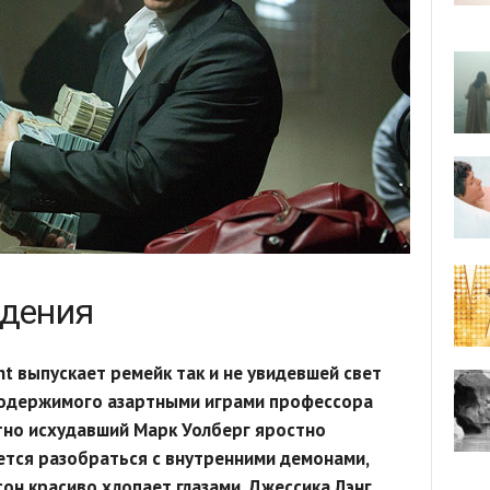
адения
nt выпускает ремейк так и не увидевшей свет
 одержимого азартными играми профессора
тно исхудавший Марк Уолберг яростно
ется разобраться с внутренними демонами,
он красиво хлопает глазами, Джессика Лэнг