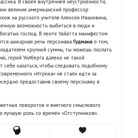
ассика. В своей внутренней неустроенности,
нии величия американский профессор
хож на русского учителя Алексея Ивановича,
венную возможность выбиться в люди и
богатых господ. В ленте Уайатта манифестом
ится шикарная речь персонажа
Гудмана
о том,
бладателем крупной суммы, ты можешь послать
ию, герой Уолберга далеко не такой
т себе казаться, чтобы следовать подобному
 современного «Игрока» не стали идти за
осердно предоставив своему персонажу в
жетных поворотов и внятного смыслового
ю лучшую роль со времён «Отступников».