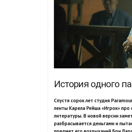
История одного п
Спустя сорок лет студия Paramou
ленты Карела Рейша «Игрок» про
литературы. В новой версии заме
разбрасывается деньгами и пыта
предмет его воздыханий Бри Ларс