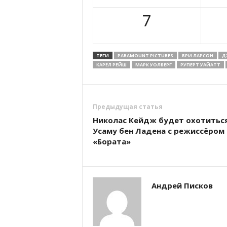
7
ТЕГИ
PARAMOUNT PICTURES
БРИ ЛАРСОН
Д
КАРЕЛ РЕЙШ
МАРК УОЛБЕРГ
РУПЕРТ УАЙАТТ
Предыдущая статья
Николас Кейдж будет охотиться
Усаму бен Ладена с режиссёром
«Бората»
Андрей Писков