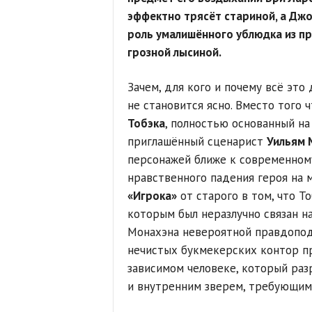
эффектно трясёт стариной, а Джо
роль умалишённого ублюдка из пр
грозной лысиной.
Зачем, для кого и почему всё это
не становится ясно. Вместо того
Тобэка
, полностью основанный на
приглашённый сценарист
Уильям 
персонажей ближе к современному
нравственного падения героя на м
«Игрока»
от старого в том, что То
которым был неразлучно связан на
Монахэна невероятной правдопод
нечистых букмекерских контор п
зависимом человеке, который ра
и внутренним зверем, требующим 