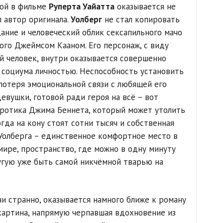
рой в фильме
Руперта Уайатта
оказывается не
л автор оригинала.
Уолберг
не стал копировать
ние и человеческий облик сексапильного мачо
ого Джеймсом Кааном. Его персонаж, с виду
 человек, внутри оказывается совершенно
 социума личностью. Неспособность установить
 потеря эмоциональной связи с любящей его
евушки, готовой ради героя на всё – вот
вротика Джима Беннета, который может утолить
огда на кону стоят сотни тысяч и собственная
 Уолберга – единственное комфортное место в
ире, пространство, где можно в одну минуту
ругую уже быть самой никчёмной тварью на
ни странно, оказывается намного ближе к роману
 картина, напрямую черпавшая вдохновение из