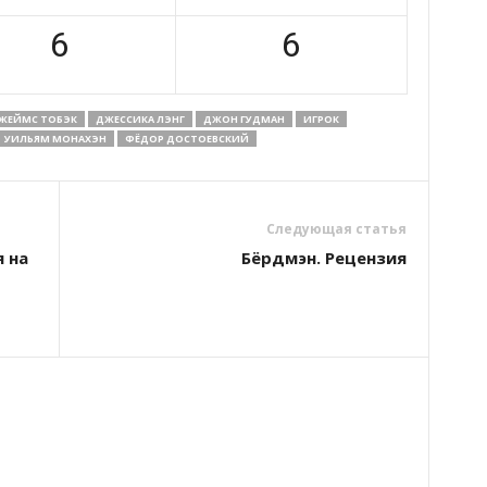
6
6
ЖЕЙМС ТОБЭК
ДЖЕССИКА ЛЭНГ
ДЖОН ГУДМАН
ИГРОК
УИЛЬЯМ МОНАХЭН
ФЁДОР ДОСТОЕВСКИЙ
Следующая статья
 на
Бёрдмэн. Рецензия