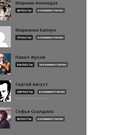
Мариам Ананидзе
45 ПОСТЫ
0 КОММЕНТАРИИ
Марианна Каплун
77 ПОСТЫ
0 КОММЕНТАРИИ
Павел Жуков
510 ПОСТЫ
18 КОММЕНТАРИИ
Сергей Август
239 ПОСТЫ
0 КОММЕНТАРИИ
http://sergeyaugust.ru
Софья Скалдина
35 ПОСТЫ
0 КОММЕНТАРИИ