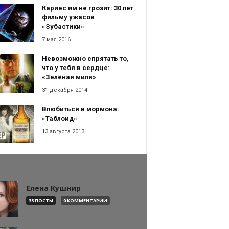
Кариес им не грозит: 30 лет
фильму ужасов
«Зубастики»
7 мая 2016
Невозможно спрятать то,
что у тебя в сердце:
«Зелёная миля»
31 декабря 2014
Влюбиться в мормона:
«Таблоид»
13 августа 2013
Елена Кушнир
33 ПОСТЫ
0 КОММЕНТАРИИ