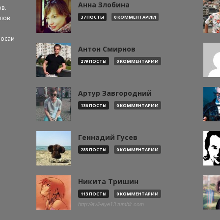
Анна Злобина
в.
алов
37 ПОСТЫ
0 КОММЕНТАРИИ
росам
Антон Смирнов
279 ПОСТЫ
0 КОММЕНТАРИИ
Артур Завгородний
136 ПОСТЫ
0 КОММЕНТАРИИ
Геннадий Гусев
283 ПОСТЫ
0 КОММЕНТАРИИ
Никита Тришин
113 ПОСТЫ
0 КОММЕНТАРИИ
http://evil-eye13.tumblr.com