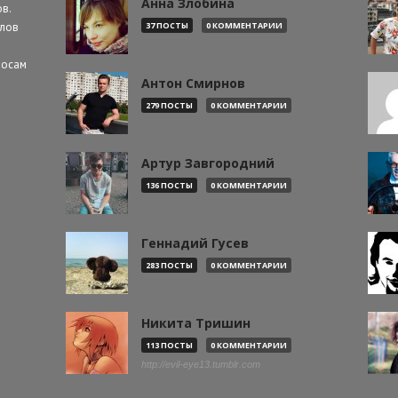
Анна Злобина
в.
алов
37 ПОСТЫ
0 КОММЕНТАРИИ
росам
Антон Смирнов
279 ПОСТЫ
0 КОММЕНТАРИИ
Артур Завгородний
136 ПОСТЫ
0 КОММЕНТАРИИ
Геннадий Гусев
283 ПОСТЫ
0 КОММЕНТАРИИ
Никита Тришин
113 ПОСТЫ
0 КОММЕНТАРИИ
http://evil-eye13.tumblr.com