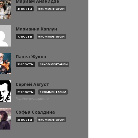
Мариам Ананидзе
45 ПОСТЫ
0 КОММЕНТАРИИ
Марианна Каплун
77 ПОСТЫ
0 КОММЕНТАРИИ
Павел Жуков
510 ПОСТЫ
18 КОММЕНТАРИИ
Сергей Август
239 ПОСТЫ
0 КОММЕНТАРИИ
http://sergeyaugust.ru
Софья Скалдина
35 ПОСТЫ
0 КОММЕНТАРИИ