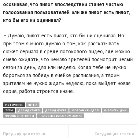
осознавая, что пилот впоследствии станет частью
голосования пользователей, или же пилот есть пилот,
кто бы его ни оценивал?
– Думаю, пилот есть пилот, кто бы ни оценивал. Но
при этом я много думаю о том, как рассказывать
сюжет сериала в среде потокового видео, где можно
смело ожидать, что немало зрителей посмотрит целый
сезон за день, два или неделю. Когда тебе не нужно
бороться за победу в ячейке расписания, а твоим
зрителям не нужно ждать неделю, пока выйдет новая
серия, работа строится иначе.
ИСТОЧНИК
HITFIX
ТЕГИ
ДЭВИД СЕМЕЛ
ДЭВИД ЦУКЕР
МОРГАН УАНДЕЛЛ
ФИЛИП К. ДИК
ФРЭНК СПОТНИТЦ
ЧЕЛОВЕК В ВЫСОКОМ ЗАМКЕ
Предыдущая статья
Следующая статья