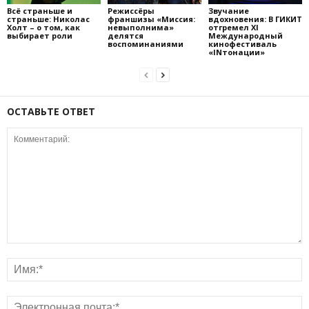
Всё страньше и
Режиссёры
Звучание
страньше: Николас
франшизы «Миссия:
вдохновения: В ГИКИТ
Холт – о том, как
невыполнима»
отгремел XI
выбирает роли
делятся
Международный
воспоминаниями
кинофестиваль
«INтонации»
ОСТАВЬТЕ ОТВЕТ