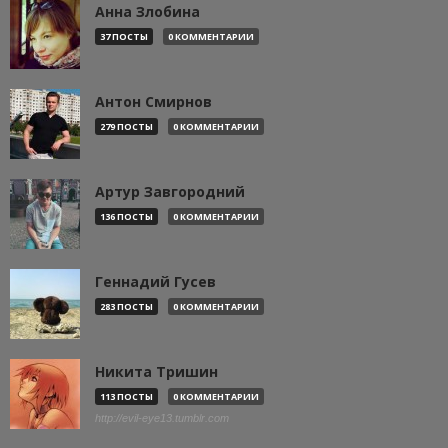
Анна Злобина
37 ПОСТЫ
0 КОММЕНТАРИИ
Антон Смирнов
279 ПОСТЫ
0 КОММЕНТАРИИ
Артур Завгородний
136 ПОСТЫ
0 КОММЕНТАРИИ
Геннадий Гусев
283 ПОСТЫ
0 КОММЕНТАРИИ
Никита Тришин
113 ПОСТЫ
0 КОММЕНТАРИИ
http://evil-eye13.tumblr.com