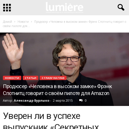
Домой
Новости
Продюсер «Человека в высоком замке» Фрэнк Спотнитц говорит о
своём пилоте для...
НОВОСТИ
СТАТЬИ
С ГЛАЗУ НА ГЛАЗ
Продюсер «Человека в высоком замке» Фрэнк
Спотнитц говорит о своём пилоте для Amazon
Автор:
Александр Бурлыко
-
2 марта 2015
0
Уверен ли в успехе
выпускник «Секретных