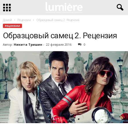
Домой
Рецензии
Образцовый самец 2. Рецензия
РЕЦЕНЗИИ
Образцовый самец 2. Рецензия
Автор:
Никита Тришин
-
22 февраля 2016
0