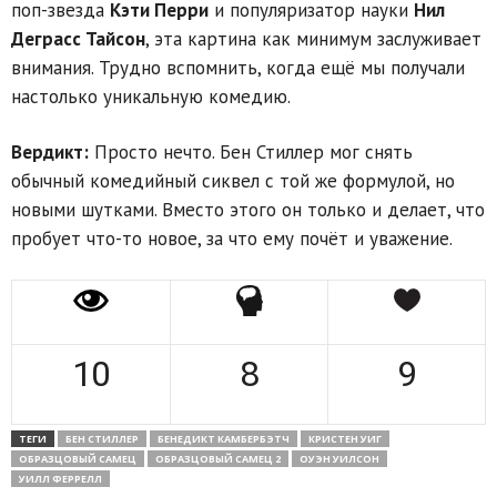
поп-звезда
Кэти Перри
и популяризатор науки
Нил
Деграсс Тайсон
, эта картина как минимум заслуживает
внимания. Трудно вспомнить, когда ещё мы получали
настолько уникальную комедию.
Вердикт:
Просто нечто. Бен Стиллер мог снять
обычный комедийный сиквел с той же формулой, но
новыми шутками. Вместо этого он только и делает, что
пробует что-то новое, за что ему почёт и уважение.
10
8
9
ТЕГИ
БЕН СТИЛЛЕР
БЕНЕДИКТ КАМБЕРБЭТЧ
КРИСТЕН УИГ
ОБРАЗЦОВЫЙ САМЕЦ
ОБРАЗЦОВЫЙ САМЕЦ 2
ОУЭН УИЛСОН
УИЛЛ ФЕРРЕЛЛ