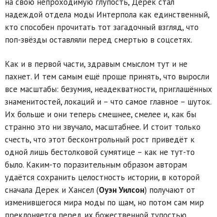
на свою непроходимую глупость, Дерек стал
надеждой отдела моды Интерпола как единственный,
кто способен прочитать тот загадочный взгляд, что
поп-звёзды оставляли перед смертью в соцсетях.
Как и в первой части, здравым смыслом тут и не
пахнет. И тем самым ещё проще принять, что выросли
все масштабы: безумия, неадекватности, приглашённых
знаменитостей, локаций и – что самое главное – шуток.
Их больше и они теперь смешнее, смелее и, как бы
странно это ни звучало, масштабнее. И стоит только
счесть, что этот бесконтрольный рост приведёт к
одной лишь бестолковой сумятице – как не тут-то
было. Каким-то поразительным образом авторам
удаётся сохранить целостность истории, в которой
сначала Дерек и Хансел (
Оуэн Уилсон
) получают от
изменившегося мира моды по щам, но потом сам мир
преклоняется перед их божественной тупостью,