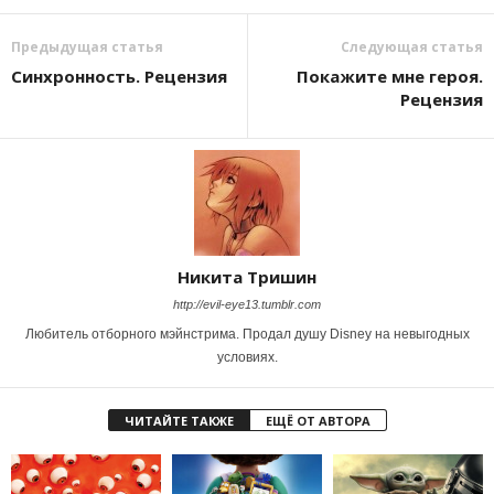
Предыдущая статья
Следующая статья
Синхронность. Рецензия
Покажите мне героя.
Рецензия
Никита Тришин
http://evil-eye13.tumblr.com
Любитель отборного мэйнстрима. Продал душу Disney на невыгодных
условиях.
ЧИТАЙТЕ ТАКЖЕ
ЕЩЁ ОТ АВТОРА