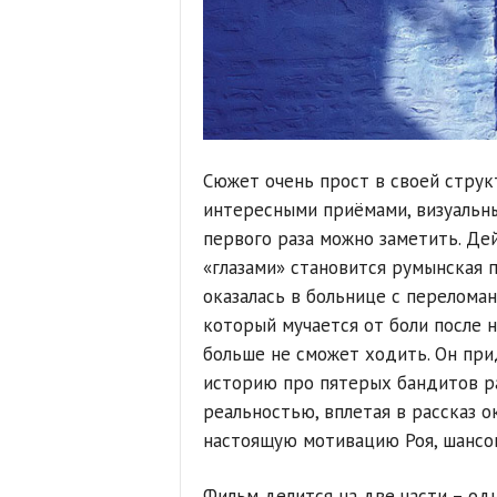
Сюжет очень прост в своей струк
интересными приёмами, визуальны
первого раза можно заметить. Де
«глазами» становится румынская 
оказалась в больнице с переломан
который мучается от боли после н
больше не сможет ходить. Он пр
историю про пятерых бандитов ра
реальностью, вплетая в рассказ 
настоящую мотивацию Роя, шансов,
Фильм делится на две части – одн