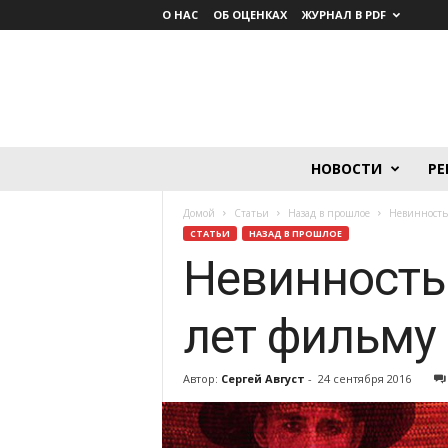
О НАС
ОБ ОЦЕНКАХ
ЖУРНАЛ В PDF
Lumière.
НОВОСТИ
РЕ
Журнал
о
Домой
Статьи
Назад в прошлое
Невинность
кино
СТАТЬИ
НАЗАД В ПРОШЛОЕ
Невинность
лет фильму
Автор:
Сергей Август
-
24 сентября 2016