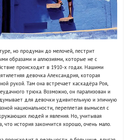
туре, но продуман до мелочей, пестрит
ми образами и аллюзиями, которые не с
йствие происходит в 1910-х годах. Нашими
пятилетняя девочка Александрия, которая
ной рукой. Там она встречает каскадёра Роя,
еудачного трюка. Возможно, он парализован и
идумывает для девочки удивительную и эпичную
зной национальности, переплетая вымысел с
окружающих людей и явления. Но, учитывая
 что история закончится хорошо, очень мало.
а происходит в реальности, в больнице, другая