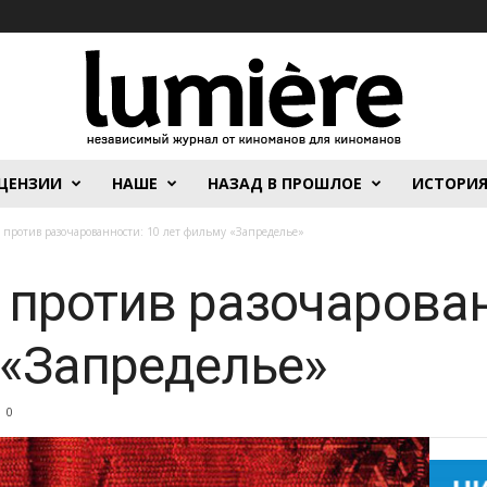
ЦЕНЗИИ
НАШЕ
НАЗАД В ПРОШЛОЕ
ИСТОРИ
 против разочарованности: 10 лет фильму «Запределье»
 против разочарован
 «Запределье»
0