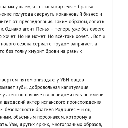
на мы узнаём, что главы картеля – братья
чение полугода свернуть кокаиновый бизнес и
итет от преследования. Таким образом, ловить
ти. Однако агент Пенья – теперь уже без своего
 хочет. Но не может. Но всё-таки хочет… Вот и
 нового сезона сериал с трудом запрягает, а
то без толку хмурит брови на разных
твёртом-пятом эпизодах: у УБН-овцев
азывает зубы, добровольная капитуляция
е у агентов появляется осведомитель по имени
ил шведский актёр испанского происхождения
бы безопасности братьев Родригес – и он,
енным, объёмным персонажем, которому в
ь. Увы, других ярких, многогранных образов,