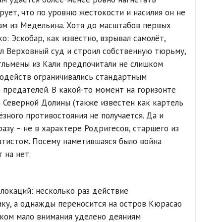
рует, что по уровню жестокости и насилия он не
ам из Медельина. Хотя до масштабов первых
о: Эскобар, как известно, взрывал самолёт,
ал Верховный суд и строил собственную тюрьму,
нтльмены из Кали предпочитали не слишком
злодейств ограничивались стандартным
 предателей. В какой-то момент на горизонте
 Северной Долины (также известен как картель
ёзного противостояния не получается. Да и
азу – не в характере Родригесов, старшего из
тистом. Посему наметившаяся было война
 на нет.
локаций: несколько раз действие
ку, а однажды переносится на остров Кюрасао
шком мало внимания уделено деяниям