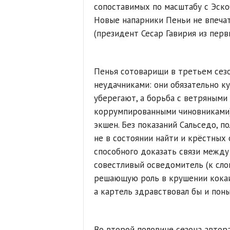
сопоставимых по масштабу с Эско
Новые напарники Пеньи не впеча
(президент Сесар Гавирия из перв
Пенья сотоварищи в третьем сез
неудачниками: они обязательно ку
уберегают, а борьба с ветряными
коррумпированными чиновниками)
экшен. Без показаний Сальседо, п
не в состоянии найти и крёстных 
способного доказать связи между 
совестливый осведомитель (к сло
решающую роль в крушении кокаин
а картель здравствовал бы и поны
Во второй половине сезона автор