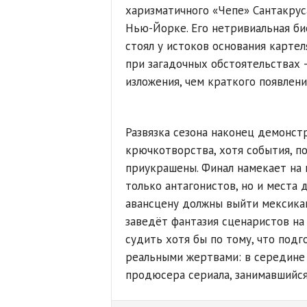
харизматичного «Чепе» Сантакрус
Нью-Йорке. Его нетривиальная би
стоял у истоков основания картел
при загадочных обстоятельствах –
изложения, чем краткого появлени
Развязка сезона наконец демонст
крючкотворства, хотя события, п
приукрашены. Финал намекает на 
только антагонистов, но и места 
авансцену должны выйти мексикан
заведёт фантазия сценаристов на 
судить хотя бы по тому, что подг
реальными жертвами: в середине 
продюсера сериала, занимавшийс