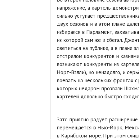
напряжение, а картель демонстри
сильно уступает предшественник
двух сезонов и в этом плане далек
избирался в Парламент, захватыв
из которой сам же и сбегал. Дже
светиться на публике, а в плане 
отстрелом конкурентов и казнями
возникают конкуренты из картеля
Норт-Вэлли), но ненадолго, и серь
воевать на нескольких фронтах ср
которых недаром прозвали Шахма
картелей довольно быстро сходит
Зато приятно радует расширение 
перемещается в Нью-Йорк, Мекси
в Карибском море. При этом сли