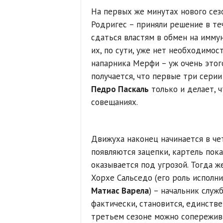
На первых же минутах нового сезо
Родригес – приняли решение в те
сдаться властям в обмен на иммун
их, по сути, уже нет необходимос
напарника Мерфи – уж очень этого
получается, что первые три серии
Педро Паскаль
только и делает, ч
совещаниях.
Движуха наконец начинается в че
появляются зацепки, картель пок
оказывается под угрозой. Тогда ж
Хорхе Сальседо (его роль исполн
Матиас Варела
) – начальник служ
фактически, становится, единств
третьем сезоне можно сопереживат