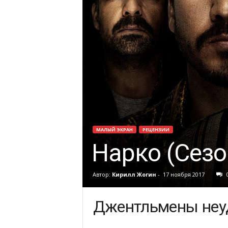
МАЛЫЙ ЭКРАН
РЕЦЕНЗИИ
Нарко (Сезо
Автор:
Кирилл Жогин
-
17 ноября 2017
Джентльмены неу