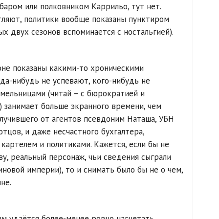
баром или полковником Каррильо, тут нет.
тляют, политики вообще показаны пунктиром
ых двух сезонов вспоминается с ностальгией).
оне показаны какими-то хроническими
да-нибудь не успевают, кого-нибудь не
 мельницами (читай – с бюрократией и
 занимает больше экранного времени, чем
олучившего от агентов псевдоним Наташа, УБН
отцов, и даже несчастного бухгалтера,
картелем и политиками. Кажется, если бы не
ву, реальный персонаж, чьи сведения сыграли
овой империи), то и снимать было бы не о чем,
не.
ам удаётся более-менее ровно нагнетать