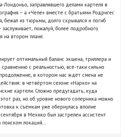
а-Лондоньо, заправлявшего делами картеля в
ография – а «Чепе» вместе с братьями Родригес
я, бежал из тюрьмы, долго скрывался и погиб
 заслуживает, пожалуй, более подробного
я на втором плане.
рирует оптимальный баланс экшена, триллера и
о сравнению с реальностью, всё-таки сильно
продолжение, в котором нас ждёт смена не
действия: в четвёртом сезоне «Нарко» на
ские картели. Сложно предугадать, куда
этот раз, но об уровне нового соперника можно
отовка к съёмкам уже обернулась вполне
сентября в Мехико был застрелен ассистент
я поиском локаций…