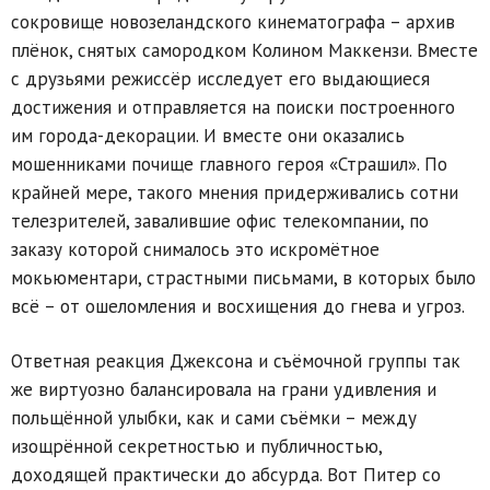
сокровище новозеландского кинематографа – архив
плёнок, снятых самородком Колином Маккензи. Вместе
с друзьями режиссёр исследует его выдающиеся
достижения и отправляется на поиски построенного
им города-декорации. И вместе они оказались
мошенниками почище главного героя «Страшил». По
крайней мере, такого мнения придерживались сотни
телезрителей, завалившие офис телекомпании, по
заказу которой снималось это искромётное
мокьюментари, страстными письмами, в которых было
всё – от ошеломления и восхищения до гнева и угроз.
Ответная реакция Джексона и съёмочной группы так
же виртуозно балансировала на грани удивления и
польщённой улыбки, как и сами съёмки – между
изощрённой секретностью и публичностью,
доходящей практически до абсурда. Вот Питер со