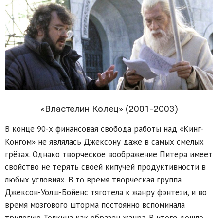
«Властелин Колец» (2001-2003)
В конце 90-х финансовая свобода работы над «Кинг-
Конгом» не являлась Джексону даже в самых смелых
грёзах. Однако творческое воображение Питера имеет
свойство не терять своей кипучей продуктивности в
любых условиях. В то время творческая группа
Джексон-Уолш-Бойенс тяготела к жанру фэнтези, и во
время мозгового шторма постоянно вспоминала
трилогию Толкина как образец жанра. В итоге дошло