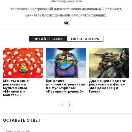
http://sergeyaugust.ru
Критически настроенный идеалист, вечно недовольный оптимист,
ценитель плохих фильмов и любитель хороших.
ЧИТАЙТЕ ТАКЖЕ
ЕЩЁ ОТ АВТОРА
Мечты о кино:
Конфликт
Два по цене одного:
рецензия на
поколений: рецензия
рецензия на фильм
мультфильм
на мультфильм
«Мандалорец и
«Миньоны и
«История игрушек 5»
Грогу»
монстры»
ОСТАВЬТЕ ОТВЕТ