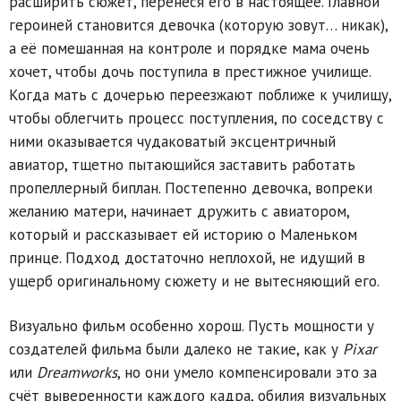
расширить сюжет, перенеся его в настоящее. Главной
героиней становится девочка (которую зовут… никак),
а её помешанная на контроле и порядке мама очень
хочет, чтобы дочь поступила в престижное училище.
Когда мать с дочерью переезжают поближе к училищу,
чтобы облегчить процесс поступления, по соседству с
ними оказывается чудаковатый эксцентричный
авиатор, тщетно пытающийся заставить работать
пропеллерный биплан. Постепенно девочка, вопреки
желанию матери, начинает дружить с авиатором,
который и рассказывает ей историю о Маленьком
принце. Подход достаточно неплохой, не идущий в
ущерб оригинальному сюжету и не вытесняющий его.
Визуально фильм особенно хорош. Пусть мощности у
создателей фильма были далеко не такие, как у
Pixar
или
Dreamworks
, но они умело компенсировали это за
счёт выверенности каждого кадра, обилия визуальных