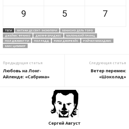
9
5
7
ТЕГИ
АНТУАН ДЕ СЕНТ-ЭКЗЮПЕРИ
БЕНИСИО ДЕЛЬ ТОРО
ДЖЕЙМС ФРАНКО
ДЖЕФФ БРИДЖЕС
МАЛЕНЬКИЙ ПРИНЦ
ПОЛ ДЖАМАТТИ
ПОЛ РАДД
РИКИ ДЖЕРВЭЙС
РЭЙЧЕЛ МАКАДАМС
ХАНС ЦИММЕР
Предыдущая статья
Следующая статья
Любовь на Лонг-
Ветер перемен:
Айленде: «Сабрина»
«Шоколад»
Сергей Август