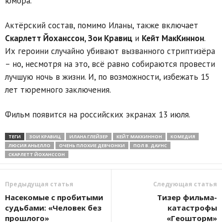
юмора.
Актёрский состав, помимо Иланы, также включает
Скарлетт Йоханссон, Зои Кравиц
и
Кейт МакКиннон
.
Их героини случайно убивают вызванного стриптизёра
– но, несмотря на это, всё равно собираются провести
лучшую ночь в жизни. И, по возможности, избежать 15
лет тюремного заключения.
Фильм появится на российских экранах 13 июля.
ТЕГИ
ЗОИ КРАВИЦ
ИЛАНА ГЛЕЙЗЕР
КЕЙТ МАККИННОН
КОМЕДИЯ
ЛЮСИЯ АНЬЕЛЛО
ОЧЕНЬ ПЛОХИЕ ДЕВЧОНКИ
ПОЛ В. ДАУНС
СКАРЛЕТТ ЙОХАНССОН
Предыдущая статья
Следующая статья
Насекомые с пробитыми
Тизер фильма-
судьбами: «Человек без
катастрофы
прошлого»
«Геошторм»