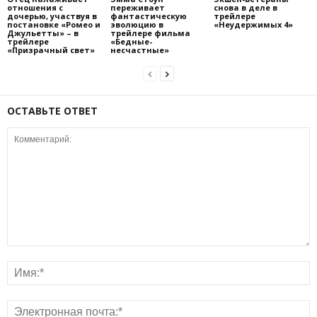
отношения с
переживает
снова в деле в
дочерью, участвуя в
фантастическую
трейлере
постановке «Ромео и
эволюцию в
«Неудержимых 4»
Джульетты» – в
трейлере фильма
трейлере
«Бедные-
«Призрачный свет»
несчастные»
ОСТАВЬТЕ ОТВЕТ