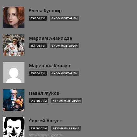
Елена Кушнир
33 ПОСТЫ
0 КОММЕНТАРИИ
Мариам Ананидзе
45 ПОСТЫ
0 КОММЕНТАРИИ
Марианна Каплун
77 ПОСТЫ
0 КОММЕНТАРИИ
Павел Жуков
510 ПОСТЫ
18 КОММЕНТАРИИ
Сергей Август
239 ПОСТЫ
0 КОММЕНТАРИИ
http://sergeyaugust.ru