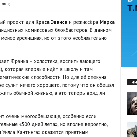
0
ый проект для
Криса Эванса
и режиссёра
Марка
рандиозных комиксовых блокбастеров. В данном
 менее зрелищная, но от этого необязательно
рает Фрэнка – холостяка, воспитывающего
с
), которая впервые идёт в школу и там
матические способности. Но для её опекуна
ЧИ
е сулит ничего хорошего, потому что он обещал
 жить обычной жизнью, а это теперь вряд ли
дит очень многообещающе, особенно если
тельные «500 дней лета», но вполне вероятно,
ы Уилла Хантинга» окажется приятным