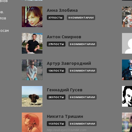
Анна Злобина
в.
алов
37 ПОСТЫ
0 КОММЕНТАРИИ
росам
Антон Смирнов
279 ПОСТЫ
0 КОММЕНТАРИИ
Артур Завгородний
136 ПОСТЫ
0 КОММЕНТАРИИ
Геннадий Гусев
283 ПОСТЫ
0 КОММЕНТАРИИ
Никита Тришин
113 ПОСТЫ
0 КОММЕНТАРИИ
http://evil-eye13.tumblr.com