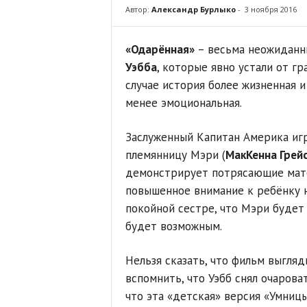
Автор:
Александр Бурлыко
-
3 ноября 2016
«Одарённая»
– весьма неожиданн
Уэбба
, которые явно устали от г
случае история более жизненная и
менее эмоциональная.
Заслуженный Капитан Америка иг
племянницу Мэри (
МакКенна Грей
демонстрирует потрясающие мате
повышенное внимание к ребёнку н
покойной сестре, что Мэри будет
будет возможным.
Нельзя сказать, что фильм выгля
вспомнить, что Уэбб снял очарова
что эта «детская» версия «Умниц