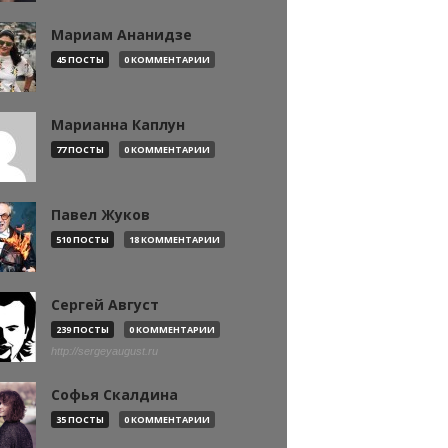
Мариам Ананидзе
45 ПОСТЫ
0 КОММЕНТАРИИ
Марианна Каплун
77 ПОСТЫ
0 КОММЕНТАРИИ
Павел Жуков
510 ПОСТЫ
18 КОММЕНТАРИИ
Сергей Август
239 ПОСТЫ
0 КОММЕНТАРИИ
http://sergeyaugust.ru
Софья Скалдина
35 ПОСТЫ
0 КОММЕНТАРИИ