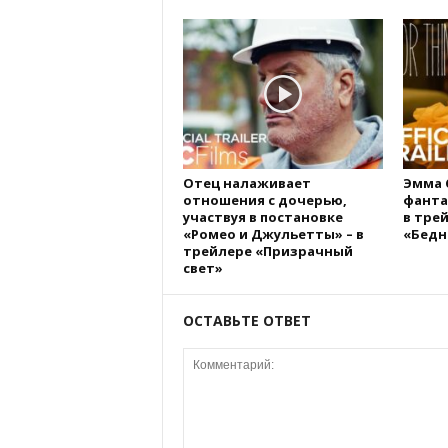
Отец налаживает
Эмма 
отношения с дочерью,
фанта
участвуя в постановке
в тре
«Ромео и Джульетты» – в
«Бедн
трейлере «Призрачный
свет»
ОСТАВЬТЕ ОТВЕТ