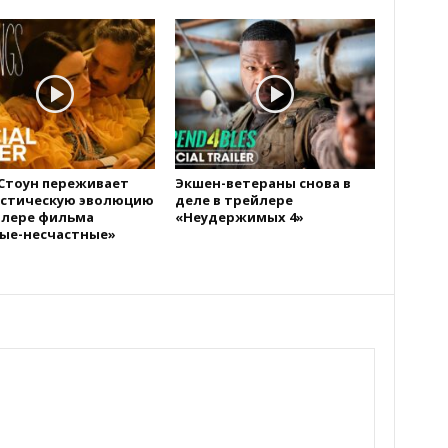
Стоун переживает
Экшен-ветераны снова в
стическую эволюцию
деле в трейлере
йлере фильма
«Неудержимых 4»
ые-несчастные»