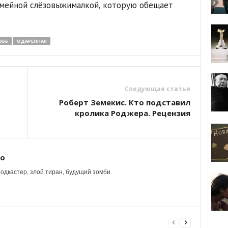
емейной слёзовыжималкой, которую обещает
ЭББ
ОДАРЁННАЯ
Следующая статья
Роберт Земекис. Кто подставил
кролика Роджера. Рецензия
ко
одкастер, злой тиран, будущий зомби.