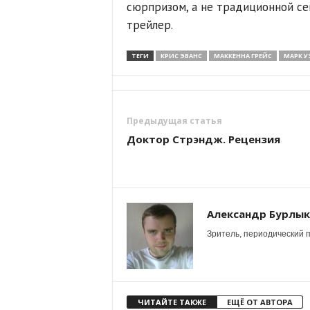
сюрпризом, а не традиционной с
трейлер.
ТЕГИ
КРИС ЭВАНС
МАККЕННА ГРЕЙС
МАРК У
Предыдущая статья
Доктор Стрэндж. Рецензия
Александр Бурлы
Зритель, периодический п
ЧИТАЙТЕ ТАКЖЕ
ЕЩЁ ОТ АВТОРА