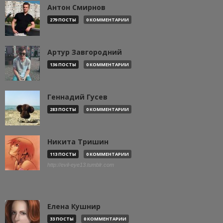
Антон Смирнов
279 ПОСТЫ
0 КОММЕНТАРИИ
Артур Завгородний
136 ПОСТЫ
0 КОММЕНТАРИИ
Геннадий Гусев
283 ПОСТЫ
0 КОММЕНТАРИИ
Никита Тришин
113 ПОСТЫ
0 КОММЕНТАРИИ
http://evil-eye13.tumblr.com
Елена Кушнир
33 ПОСТЫ
0 КОММЕНТАРИИ