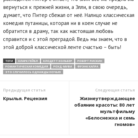
вернуться к прежней жизни, а Элли, в свою очередь,
думает, что Питер сбежал от неё. Налицо классическая
комедия путаницы, которая ни в коем случае не
обратится в драму, так как настоящая любовь
справится и с этой преградой. Ведь мы знаем, что в
этой доброй классической ленте счастью – быть!
ТЕГИ
КЛАРК ГЕЙБЛ
КЛОДЕТТ КОЛЬБЕР
РОБЕРТ РИСКИН
РОМАНТИЧЕСКАЯ КОМЕДИЯ
РОУД-МУВИ
ФРЭНК КАПРА
ЭТО СЛУЧИЛОСЬ ОДНАЖДЫ НОЧЬЮ
Предыдущая статья
Следующая статья
Крылья. Рецензия
Жизнеутверждающее
обаяние красоты: 80 лет
мультфильму
«Белоснежка и семь
гномов»