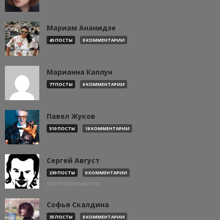
Мариам Ананидзе
45 ПОСТЫ
0 КОММЕНТАРИИ
Марианна Каплун
77 ПОСТЫ
0 КОММЕНТАРИИ
Павел Жуков
510 ПОСТЫ
18 КОММЕНТАРИИ
Сергей Август
239 ПОСТЫ
0 КОММЕНТАРИИ
http://sergeyaugust.ru
Софья Скалдина
35 ПОСТЫ
0 КОММЕНТАРИИ