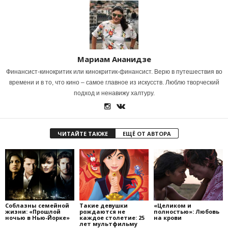
Мариам Ананидзе
Финансист-кинокритик или кинокритик-финансист. Верю в путешествия во
времени и в то, что кино – самое главное из искусств. Люблю творческий
подход и ненавижу халтуру.
ЧИТАЙТЕ ТАКЖЕ
ЕЩЁ ОТ АВТОРА
Соблазны семейной
Такие девушки
«Целиком и
жизни: «Прошлой
рождаются не
полностью»: Любовь
ночью в Нью-Йорке»
каждое столетие: 25
на крови
лет мультфильму