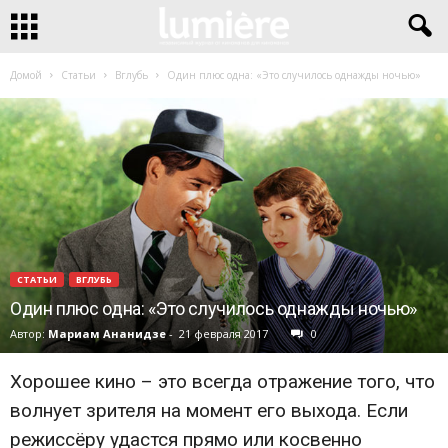
Домой
Статьи
Вглубь
Один плюс одна: «Это случилось однажды ночью»
СТАТЬИ
ВГЛУБЬ
Один плюс одна: «Это случилось однажды ночью»
Автор:
Мариам Ананидзе
-
21 февраля 2017
0
Хорошее кино – это всегда отражение того, что
волнует зрителя на момент его выхода. Если
режиссёру удастся прямо или косвенно