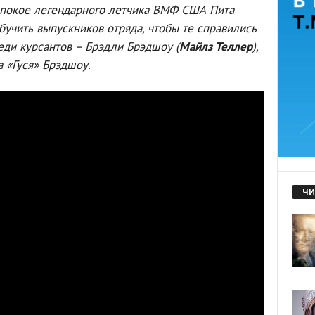
 покое легендарного летчика ВМФ США Пита
бучить выпускников отряда, чтобы те справились
ди курсантов – Брэдли Брэдшоу (
Майлз Теллер
),
 «Гуся» Брэдшоу.
ЧИ