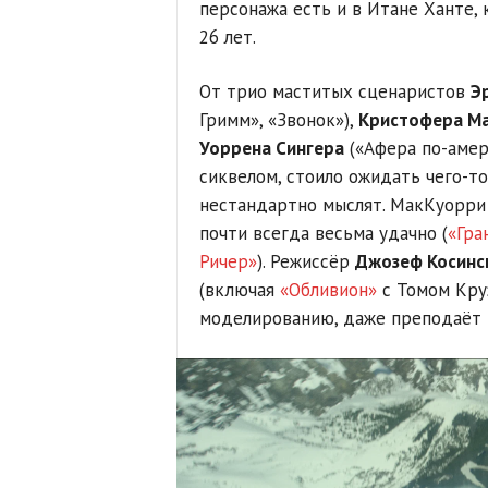
персонажа есть и в Итане Ханте,
26 лет.
От трио маститых сценаристов
Э
Гримм», «Звонок»),
Кристофера М
Уоррена Сингера
(«Афера по-амер
сиквелом, стоило ожидать чего-то
нестандартно мыслят. МакКуорри
почти всегда весьма удачно (
«Гра
Ричер»
). Режиссёр
Джозеф Косинс
(включая
«Обливион»
с Томом Круз
моделированию, даже преподаёт 