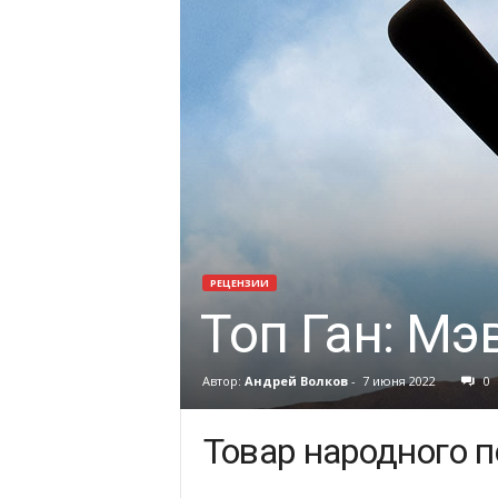
РЕЦЕНЗИИ
Топ Ган: Мэ
Автор:
Андрей Волков
-
7 июня 2022
0
Товар народного 