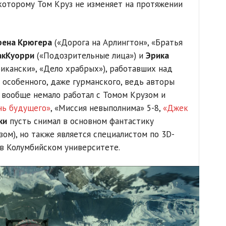
 которому Том Круз не изменяет на протяжении
рена Крюгера
(«Дорога на Арлингтон», «Братья
акКуорри
(«Подозрительные лица») и
Эрика
икански», «Дело храбрых»), работавших над
 особенного, даже гурманского, ведь авторы
 вообще немало работал с Томом Крузом и
нь будущего»
, «Миссия невыполнима» 5-8,
«Джек
ки
пусть снимал в основном фантастику
ом), но также является специалистом по 3D-
в Колумбийском университете.