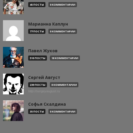
45 ПОСТЫ
0 КОММЕНТАРИИ
Марианна Каплун
77 ПОСТЫ
0 КОММЕНТАРИИ
Павел Жуков
510 ПОСТЫ
18 КОММЕНТАРИИ
Сергей Август
239 ПОСТЫ
0 КОММЕНТАРИИ
http://sergeyaugust.ru
Софья Скалдина
35 ПОСТЫ
0 КОММЕНТАРИИ