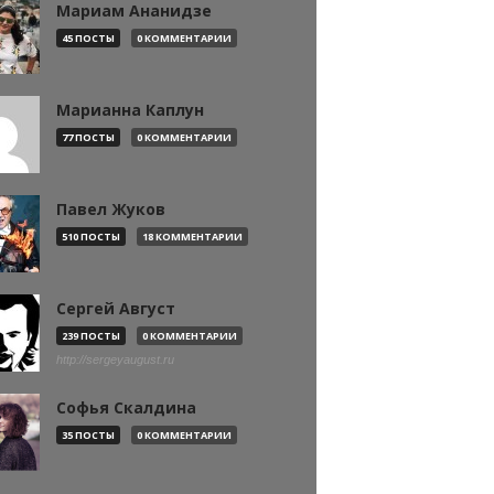
Мариам Ананидзе
45 ПОСТЫ
0 КОММЕНТАРИИ
Марианна Каплун
77 ПОСТЫ
0 КОММЕНТАРИИ
Павел Жуков
510 ПОСТЫ
18 КОММЕНТАРИИ
Сергей Август
239 ПОСТЫ
0 КОММЕНТАРИИ
http://sergeyaugust.ru
Софья Скалдина
35 ПОСТЫ
0 КОММЕНТАРИИ