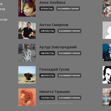
Анна Злобина
в.
алов
37 ПОСТЫ
0 КОММЕНТАРИИ
росам
Антон Смирнов
279 ПОСТЫ
0 КОММЕНТАРИИ
Артур Завгородний
136 ПОСТЫ
0 КОММЕНТАРИИ
Геннадий Гусев
283 ПОСТЫ
0 КОММЕНТАРИИ
Никита Тришин
113 ПОСТЫ
0 КОММЕНТАРИИ
http://evil-eye13.tumblr.com