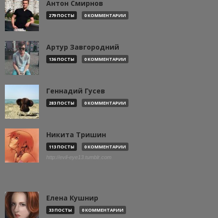
Антон Смирнов
279 ПОСТЫ
0 КОММЕНТАРИИ
Артур Завгородний
136 ПОСТЫ
0 КОММЕНТАРИИ
Геннадий Гусев
283 ПОСТЫ
0 КОММЕНТАРИИ
Никита Тришин
113 ПОСТЫ
0 КОММЕНТАРИИ
http://evil-eye13.tumblr.com
Елена Кушнир
33 ПОСТЫ
0 КОММЕНТАРИИ