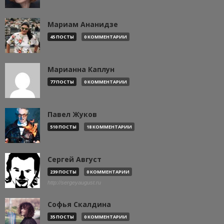
Мариам Ананидзе
45 ПОСТЫ
0 КОММЕНТАРИИ
Марианна Каплун
77 ПОСТЫ
0 КОММЕНТАРИИ
Павел Жуков
510 ПОСТЫ
18 КОММЕНТАРИИ
Сергей Август
239 ПОСТЫ
0 КОММЕНТАРИИ
http://sergeyaugust.ru
Софья Скалдина
35 ПОСТЫ
0 КОММЕНТАРИИ