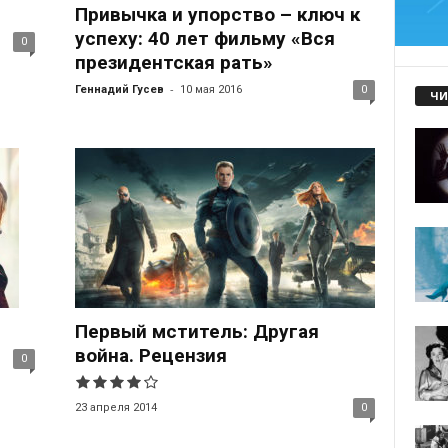
Привычка и упорство – ключ к
успеху: 40 лет фильму «Вся
0
президентская рать»
-
Геннадий Гусев
10 мая 2016
0
ЧИ
Первый мститель: Другая
война. Рецензия
0
23 апреля 2014
0