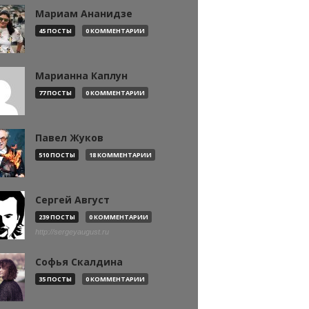
Мариам Ананидзе
45 ПОСТЫ
0 КОММЕНТАРИИ
Марианна Каплун
77 ПОСТЫ
0 КОММЕНТАРИИ
Павел Жуков
510 ПОСТЫ
18 КОММЕНТАРИИ
Сергей Август
239 ПОСТЫ
0 КОММЕНТАРИИ
http://sergeyaugust.ru
Софья Скалдина
35 ПОСТЫ
0 КОММЕНТАРИИ