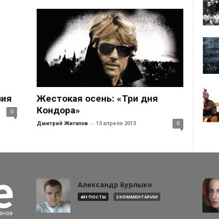
зия
Жестокая осень: «Три дня
Кондора»
0
-
Дмитрий Жигалов
13 апреля 2013
0
Александр Бурлыко
491 ПОСТЫ
2 КОММЕНТАРИИ