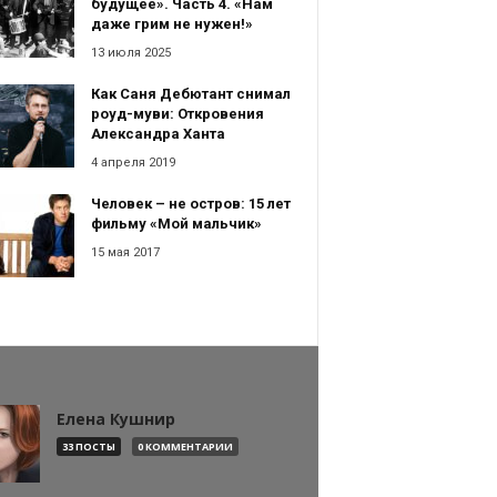
будущее». Часть 4. «Нам
даже грим не нужен!»
13 июля 2025
Как Саня Дебютант снимал
роуд-муви: Откровения
Александра Ханта
4 апреля 2019
Человек – не остров: 15 лет
фильму «Мой мальчик»
15 мая 2017
Елена Кушнир
33 ПОСТЫ
0 КОММЕНТАРИИ