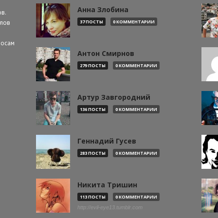
Анна Злобина
в.
алов
37 ПОСТЫ
0 КОММЕНТАРИИ
росам
Антон Смирнов
279 ПОСТЫ
0 КОММЕНТАРИИ
Артур Завгородний
136 ПОСТЫ
0 КОММЕНТАРИИ
Геннадий Гусев
283 ПОСТЫ
0 КОММЕНТАРИИ
Никита Тришин
113 ПОСТЫ
0 КОММЕНТАРИИ
http://evil-eye13.tumblr.com