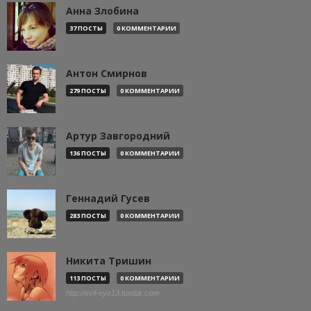
Анна Злобина
37 ПОСТЫ
0 КОММЕНТАРИИ
Антон Смирнов
279 ПОСТЫ
0 КОММЕНТАРИИ
Артур Завгородний
136 ПОСТЫ
0 КОММЕНТАРИИ
Геннадий Гусев
283 ПОСТЫ
0 КОММЕНТАРИИ
Никита Тришин
113 ПОСТЫ
0 КОММЕНТАРИИ
http://evil-eye13.tumblr.com