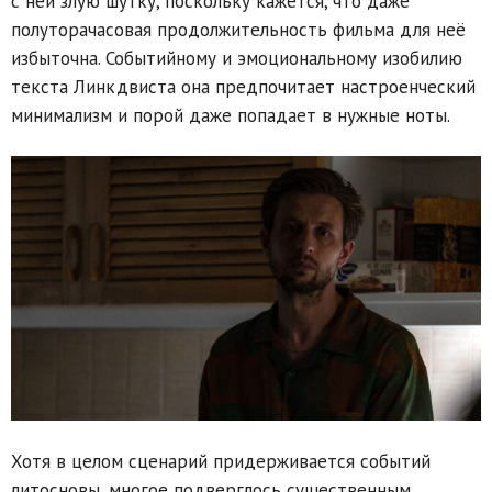
с ней злую шутку, поскольку кажется, что даже
полуторачасовая продолжительность фильма для неё
избыточна. Событийному и эмоциональному изобилию
текста Линкдвиста она предпочитает настроенческий
минимализм и порой даже попадает в нужные ноты.
Хотя в целом сценарий придерживается событий
литосновы, многое подверглось существенным