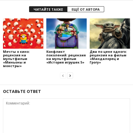
ЧИТАЙТЕ ТАКЖЕ
ЕЩЁ ОТ АВТОРА
Мечты о кино:
Конфликт
Два по цене одного:
рецензия на
поколений: рецензия
рецензия на фильм
мультфильм
на мультфильм
«Мандалорец и
«Миньоны и
«История игрушек 5»
Грогу»
монстры»
ОСТАВЬТЕ ОТВЕТ