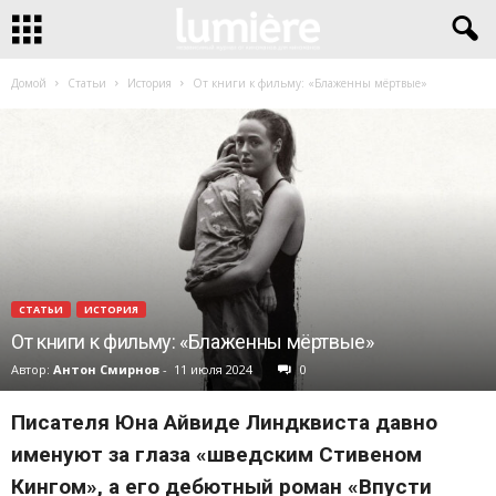
Домой
Статьи
История
От книги к фильму: «Блаженны мёртвые»
СТАТЬИ
ИСТОРИЯ
От книги к фильму: «Блаженны мёртвые»
Автор:
Антон Смирнов
-
11 июля 2024
0
Писателя Юна Айвиде Линдквиста давно
именуют за глаза «шведским Стивеном
Кингом», а его дебютный роман «Впусти