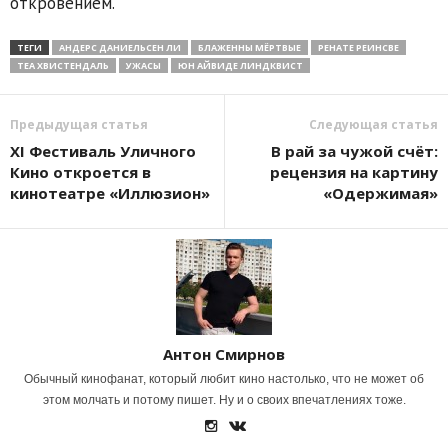
откровением.
ТЕГИ
АНДЕРС ДАНИЕЛЬСЕН ЛИ
БЛАЖЕННЫ МЁРТВЫЕ
РЕНАТЕ РЕИНСВЕ
ТЕА ХВИСТЕНДАЛЬ
УЖАСЫ
ЮН АЙВИДЕ ЛИНДКВИСТ
Предыдущая статья
Следующая статья
XI Фестиваль Уличного
В рай за чужой счёт:
Кино откроется в
рецензия на картину
кинотеатре «Иллюзион»
«Одержимая»
Антон Смирнов
Обычный кинофанат, который любит кино настолько, что не может об
этом молчать и потому пишет. Ну и о своих впечатлениях тоже.