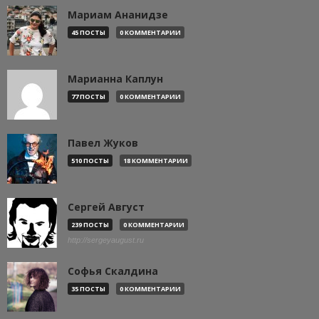
Мариам Ананидзе
45 ПОСТЫ
0 КОММЕНТАРИИ
Марианна Каплун
77 ПОСТЫ
0 КОММЕНТАРИИ
Павел Жуков
510 ПОСТЫ
18 КОММЕНТАРИИ
Сергей Август
239 ПОСТЫ
0 КОММЕНТАРИИ
http://sergeyaugust.ru
Софья Скалдина
35 ПОСТЫ
0 КОММЕНТАРИИ