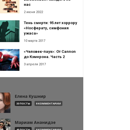
нас
2 июня 2022
Тень смерти: 95 лет хоррору
«Носферату, симфония
ужаса»
10 марта 2017
«Человек-паук»: От Cannon
до Кэмерона. Часть 2
3 апреля 2017
Елена Кушнир
33 ПОСТЫ
0 КОММЕНТАРИИ
Мариам Ананидзе
45 ПОСТЫ
0 КОММЕНТАРИИ