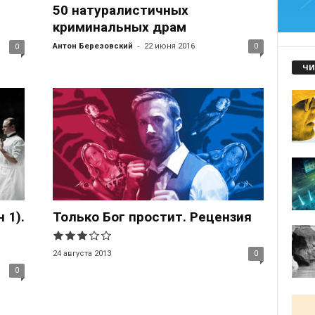
50 натуралистичных
криминальных драм
-
Антон Березовский
22 июня 2016
0
0
ЧИ
 1).
Только Бог простит. Рецензия
24 августа 2013
0
0