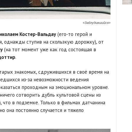
«Заблудившийся»
иколаем Костер-Вальдау
(его-то герой и
я, однажды ступив на скользкую дорожку), от
у
(на тот момент уже как год состоящая в
доттир
.
тарых знакомых, сдружившихся в своё время на
шедшихся из-за невозможности ведения
оказаться проходным на эмоциональном уровне.
 ничего сотворить дубль культовой сцены из
й, что в подземке. Только в фильмах датчанина
 но она постоянно случается и тяжело