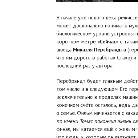
В начале уже нового века режисс
может досконально понимать мужч
биологическом уровне устроены п
коротком метре
«Сейчас»
с таким
шведа
Микаэля Персбрандта
(гер
что им дорого в работах Стахо) и
последний раз у автора.
Персбрандт будет главным дейст
том числе и в следующем. Его гер
исключительно в пределах машины.
конечном счёте осталось, ведь да
о семье. Фильм начинается с зака
по имени Томас покончил жизнь са
финал, мы катаемся ещё с живым ч
что люди, к которым он заезжает 