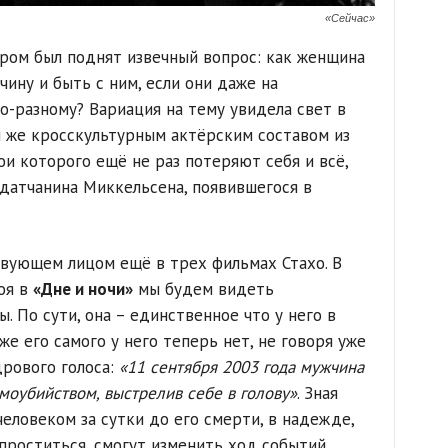
«Сейчас»
ёром был поднят извечный вопрос: как женщина
ину и быть с ним, если они даже на
о-разному? Вариация на тему увидела свет в
 же кросскультурным актёрским составом из
ои которого ещё не раз потеряют себя и всё,
 датчанина Миккельсена, появившегося в
вующем лицом ещё в трех фильмах Стахо. В
оя в
«Дне и ночи»
мы будем видеть
 По сути, она – единственное что у него в
же его самого у него теперь нет, не говоря уже
дрового голоса:
«11 сентября 2003 года мужчина
моубийством, выстрелив себе в голову»
. Зная
еловеком за сутки до его смерти, в надежде,
проститься, смогут изменить ход событий.