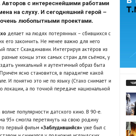
. Авторов с интереснейшими работами
мена на слуху. И сегодняшний герой –
 с очень любопытными проектами.
ахо
делает на людях потерянных – сбившихся с
х его закончить. Не менее важно для него
ый пласт Скандинавии. Интегрируя актёров из
 разные концы этих самых стран для съёмок, у
оздать уникальный и аутентичный образ быта
Причём ясно становится, в парадигме какой
ле. И понятно это не по языку (Стахо снимает и
ЧИ
по локации, а по точной передаче национальной
 волне популярности датского кино. В 90-е.
ма 95» смогла перетянуть на свою родину
Его первый фильм
«Заблудившийся»
уже был с
ставом и снимался у подножия исландских