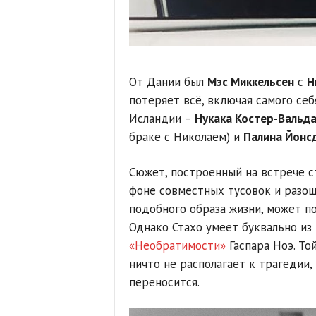
От Дании был
Мэс Миккельсен
с
Н
потеряет всё, включая самого себ
Исландии –
Нукака Костер-Вальда
браке с Николаем) и
Палина Йонс
Сюжет, построенный на встрече с
фоне совместных тусовок и разо
подобного образа жизни, может п
Однако Стахо умеет буквально из
«Необратимости»
Гаспара Ноэ. То
ничто не располагает к трагедии,
переносится.