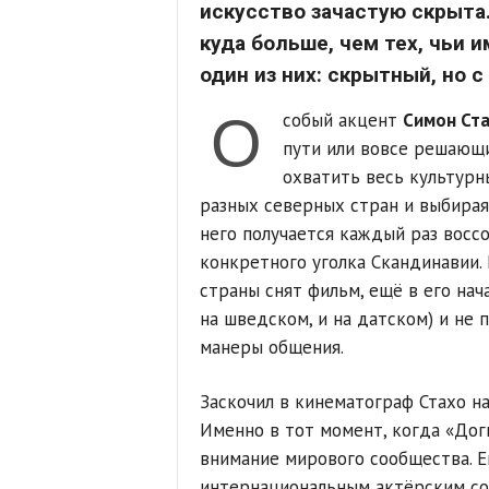
искусство зачастую скрыта
куда больше, чем тех, чьи и
один из них: скрытный, но
О
собый акцент
Симон Ст
пути или вовсе решающи
охватить весь культурн
разных северных стран и выбирая
него получается каждый раз восс
конкретного уголка Скандинавии. 
страны снят фильм, ещё в его нача
на шведском, и на датском) и не 
манеры общения.
Заскочил в кинематограф Стахо на
Именно в тот момент, когда «Дог
внимание мирового сообщества. 
интернациональным актёрским со