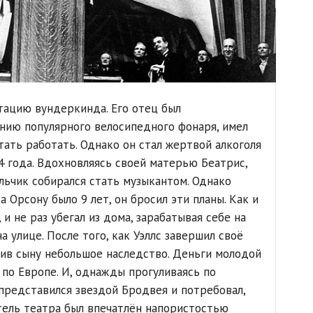
утацию вундеркинда. Его отец был
анию популярного велосипедного фонаря, имел
тать работать. Однако он стал жертвой алкоголя
4 года. Вдохновляясь своей матерью Беатрис,
льчик собирался стать музыкантом. Однако
а Орсону было 9 лет, он бросил эти планы. Как и
 и не раз убегал из дома, зарабатывая себе на
а улице. После того, как Уэллс завершил своё
авив сыну небольшое наследство. Деньги молодой
 по Европе. И, однажды прогуливаясь по
 представился звездой Бродвея и потребовал,
тель театра был впечатлён напористостью