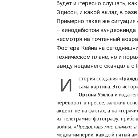
будет интересно слушать, к
Эдисон, и какой вклад в раз
Примерно такая же ситуация 
– кинодебютом вундеркинда 
несмотря на почтенный возра
Фостера Кейна на сегодняшни
техническом плане, но и пор
ввиду недавнего скандала с
И
стория создания
«Гражда
сама картина. Это истор
Орсона Уэллса
и издате
переворот в прессе, заложив осн
акцент не на фактах, а на «горяч
из телеграммы фотографу, прибыв
войны:
«Предоставь мне снимки, а
медиа-империи, каждый пятый аме