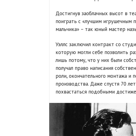
Достигнув заоблачных высот в теа
поиграть с «лучшим игрушечным п
мальчика» – так юный мастер наз
Уэллс заключил контракт со студ
которую могли себе позволить раз
лишь потому, что у них были собс
получал право написания собствен
роли, окончательного монтажа и 
производства. Даже спустя 70 ле
похвастаться подобными достижен