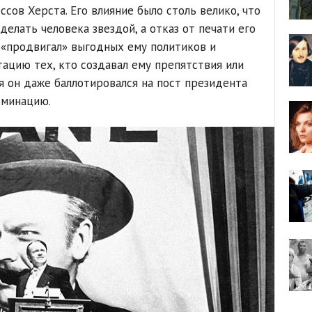
сов Херста. Его влияние было столь велико, что
делать человека звездой, а отказ от печати его
 «продвигал» выгодных ему политиков и
тацию тех, кто создавал ему препятствия или
я он даже баллотировался на пост президента
оминацию.