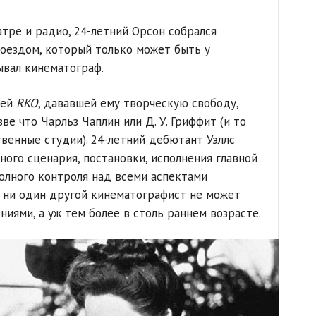
тре и радио, 24-летний Орсон собрался
оездом, который только может быть у
ывал кинематограф.
ией
RKO
, дававшей ему творческую свободу,
ве что Чарльз Чаплин или Д. У. Гриффит (и то
твенные студии). 24-летний дебютант Уэллс
ного сценария, постановки, исполнения главной
полного контроля над всеми аспектами
т ни один другой кинематографист не может
иями, а уж тем более в столь раннем возрасте.