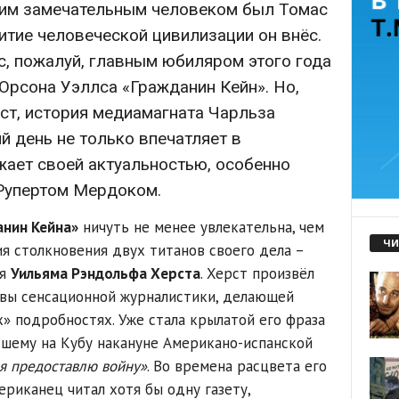
аким замечательным человеком был Томас
витие человеческой цивилизации он внёс.
с, пожалуй, главным юбиляром этого года
Орсона Уэллса «Гражданин Кейн». Но,
ст, история медиамагната Чарльза
й день не только впечатляет в
ажает своей актуальностью, особенно
 Рупертом Мердоком.
нин Кейна»
ничуть не менее увлекательна, чем
ЧИ
ия столкновения двух титанов своего дела –
ля
Уильяма Рэндольфа Херста
. Херст произвёл
овы сенсационной журналистики, делающей
их» подробностях. Уже стала крылатой его фраза
шему на Кубу накануне Американо-испанской
 я предоставлю войну»
. Во времена расцвета его
риканец читал хотя бы одну газету,