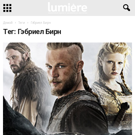
Домой
Теги
Гэбриел Бирн
Тег: Гэбриел Бирн