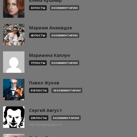
Елена Кушнир
33 ПОСТЫ
0 КОММЕНТАРИИ
Мариам Ананидзе
45 ПОСТЫ
0 КОММЕНТАРИИ
Марианна Каплун
77 ПОСТЫ
0 КОММЕНТАРИИ
Павел Жуков
510 ПОСТЫ
18 КОММЕНТАРИИ
Сергей Август
239 ПОСТЫ
0 КОММЕНТАРИИ
http://sergeyaugust.ru