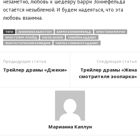
незаметно, любовь к шедевру Барри Зоннефельда
остаётся незыблемой. И будем надеяться, что эта
любовь взаимна.
ТЕГИ
АНЖЕЛИКА ХЬЮСТОН
БАРРИ ЗОННЕНФЕЛЬД
КРИСТИНА РИЧЧИ
КРИСТОФЕР ЛЛОЙД
РАУЛЬ ХУЛИЯ
СЕМЕЙКА АДДАМС
ФАНТАСТИЧЕСКАЯ КОМЕДИЯ
ЧАРЛЬЗ СЭМЬЮЭЛ АДДАМС
Предыдущая статья
Следующая статья
Трейлер драмы «Джеки»
Трейлер драмы «Жена
смотрителя зоопарка»
Марианна Каплун