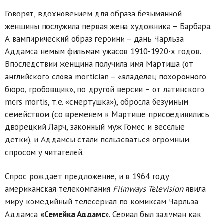
Говорят, вдохновением для образа безымянной
женщины послужила первая жена художника – Барбара.
А вампирический образ героини – дань Чарльза
Аддамса немым фильмам ужасов 1910-1920-х годов.
Впоследствии женщина получила имя Мартиша (от
английского слова mortician – «владелец похоронного
бюро, гробовщик», по другой версии – от латинского
mors mortis, т.е. «смертушка»), обросла безумным
семейством (со временем к Мартише присоединились
дворецкий Ларч, законный муж Гомес и весёлые
детки), и Аддамсы стали пользоваться огромным
спросом у читателей.
Спрос рождает предложение, и в 1964 году
американская телекомпания
Filmways Television
явила
миру комедийный телесериал по комиксам Чарльза
Аддамса
«Семейка Аддамс»
. Сериал был задуман как