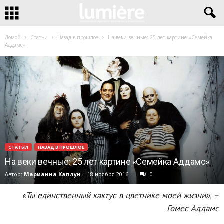
Домой
Статьи
Назад в прошлое
На веки вечные: 25 лет картине «Семейка
Аддамс»
СТАТЬИ
НАЗАД В ПРОШЛОЕ
На веки вечные: 25 лет картине «Семейка Аддамс»
Автор:
Марианна Каплун
-
18 ноября 2016
0
«Ты единственный кактус в цветнике моей жизни», –
Гомес Аддамс