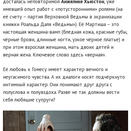
досталась неповторимой
Анжелике Хьюстон
, уже
имевшей опыт работ с «потусторонними» ролями (на
её счету – партия Верховной Ведьмы в экранизации
книжки Роальда Даля «Ведьмы»). Её Мартиша – это
настоящая женщина-вамп (бледная кожа, красные губы,
чёрные брови, длинные ногти, узкое чёрное платье) и
при этом взрослая женщина, мать двоих детей и
верная жена. Ключевое слово здесь «верная».
Её любовь к Гомесу имеет характер вечного и
неугасимого чувства. А их диалоги носят подчёркнуто
интимный характер. Они понимают друг друга с
полуслова и полувздоха. Разве не так должны вести
себя любящие супруги?