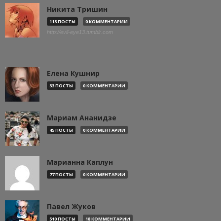
Никита Тришин
113 ПОСТЫ
0 КОММЕНТАРИИ
http://evil-eye13.tumblr.com
Елена Кушнир
33 ПОСТЫ
0 КОММЕНТАРИИ
Мариам Ананидзе
45 ПОСТЫ
0 КОММЕНТАРИИ
Марианна Каплун
77 ПОСТЫ
0 КОММЕНТАРИИ
Павел Жуков
510 ПОСТЫ
18 КОММЕНТАРИИ