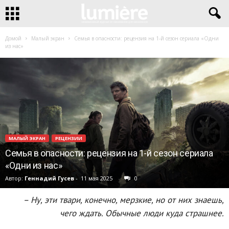
Домой
Малый экран
Семья в опасности: рецензия на 1-й сезон сериала «Одни
из нас»
МАЛЫЙ ЭКРАН
РЕЦЕНЗИИ
Семья в опасности: рецензия на 1-й сезон сериала
«Одни из нас»
Автор:
Геннадий Гусев
-
11 мая 2025
0
– Ну, эти твари, конечно, мерзкие, но от них знаешь,
чего ждать. Обычные люди куда страшнее.