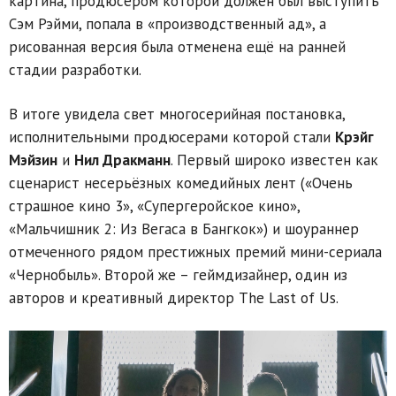
картина, продюсером которой должен был выступить
Сэм Рэйми, попала в «производственный ад», а
рисованная версия была отменена ещё на ранней
стадии разработки.
В итоге увидела свет многосерийная постановка,
исполнительными продюсерами которой стали
Крэйг
Мэйзин
и
Нил Дракманн
. Первый широко известен как
сценарист несерьёзных комедийных лент («Очень
страшное кино 3», «Супергеройское кино»,
«Мальчишник 2: Из Вегаса в Бангкок») и шоураннер
отмеченного рядом престижных премий мини-сериала
«Чернобыль». Второй же – геймдизайнер, один из
авторов и креативный директор The Last of Us.