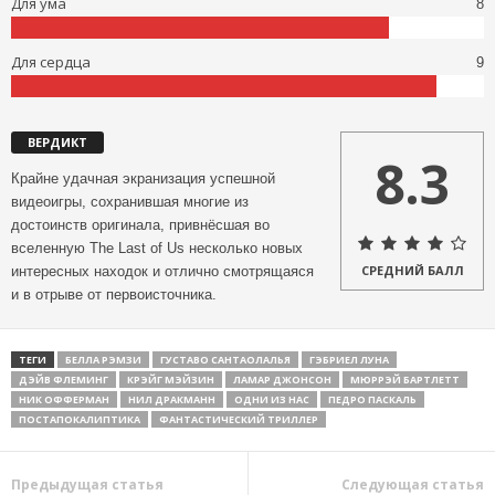
Для ума
8
Для сердца
9
ВЕРДИКТ
8.3
Крайне удачная экранизация успешной
видеоигры, сохранившая многие из
достоинств оригинала, привнёсшая во
вселенную The Last of Us несколько новых
СРЕДНИЙ БАЛЛ
интересных находок и отлично смотрящаяся
и в отрыве от первоисточника.
ТЕГИ
БЕЛЛА РЭМЗИ
ГУСТАВО САНТАОЛАЛЬЯ
ГЭБРИЕЛ ЛУНА
ДЭЙВ ФЛЕМИНГ
КРЭЙГ МЭЙЗИН
ЛАМАР ДЖОНСОН
МЮРРЭЙ БАРТЛЕТТ
НИК ОФФЕРМАН
НИЛ ДРАКМАНН
ОДНИ ИЗ НАС
ПЕДРО ПАСКАЛЬ
ПОСТАПОКАЛИПТИКА
ФАНТАСТИЧЕСКИЙ ТРИЛЛЕР
Предыдущая статья
Следующая статья