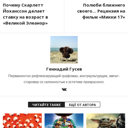
Почему Скарлетт
Полюби ближнего
Йоханссон делает
своего… Рецензия на
ставку на возраст в
фильм «Микки 17»
«Великой Элеанор»
Геннадий Гусев
Перманентно рефлексирующий графоман, контркультурщик, эмпат-
старовер со склонностью к эстетике прекрасного.
ЧИТАЙТЕ ТАКЖЕ
ЕЩЁ ОТ АВТОРА