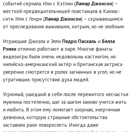
событий сериала. Или с Кэтлин (
Ламар Джонсон
) –
жёсткой предводительницей повстанцев в Канзас-
сити. Или с Генри (
Ламар Джонсон
) – скрывающимся
от преследования выжившим, хитрым, но не злобным.
Играющие Джоэла и Элли
Педро Паскаль
и
Белла
Рэмзи
отлично работают в паре. Многие фанаты
видеоигры были очень недовольны кастингом, но
чилийско-американский актёр и британская актриса
уверенно смотрятся в ролях загнанных в угол, но не
утративших присутствия духа людей.
Угрюмый, ушедший в себя после пережитого несчастья
мужчина постепенно, шаг за шагом заново учится жить
и любить. В этом ему помогает озорная, энергичная
девчонка, которую страшные обстоятельства
заставили рано повзрослеть. Иногда даже