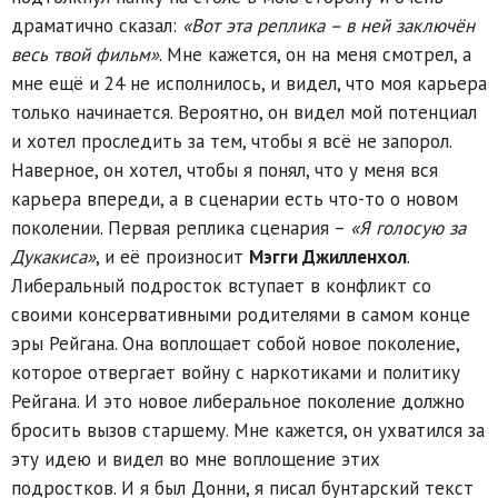
драматично сказал:
«Вот эта реплика – в ней заключён
весь твой фильм»
. Мне кажется, он на меня смотрел, а
мне ещё и 24 не исполнилось, и видел, что моя карьера
только начинается. Вероятно, он видел мой потенциал
и хотел проследить за тем, чтобы я всё не запорол.
Наверное, он хотел, чтобы я понял, что у меня вся
карьера впереди, а в сценарии есть что-то о новом
поколении. Первая реплика сценария –
«Я голосую за
Дукакиса»
, и её произносит
Мэгги Джилленхол
.
Либеральный подросток вступает в конфликт со
своими консервативными родителями в самом конце
эры Рейгана. Она воплощает собой новое поколение,
которое отвергает войну с наркотиками и политику
Рейгана. И это новое либеральное поколение должно
бросить вызов старшему. Мне кажется, он ухватился за
эту идею и видел во мне воплощение этих
подростков. И я был Донни, я писал бунтарский текст