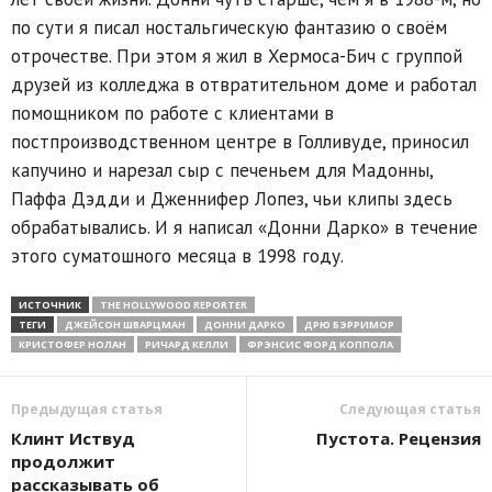
по сути я писал ностальгическую фантазию о своём
отрочестве. При этом я жил в Хермоса-Бич с группой
друзей из колледжа в отвратительном доме и работал
помощником по работе с клиентами в
постпроизводственном центре в Голливуде, приносил
капучино и нарезал сыр с печеньем для Мадонны,
Паффа Дэдди и Дженнифер Лопез, чьи клипы здесь
обрабатывались. И я написал «Донни Дарко» в течение
этого суматошного месяца в 1998 году.
ИСТОЧНИК
THE HOLLYWOOD REPORTER
ТЕГИ
ДЖЕЙСОН ШВАРЦМАН
ДОННИ ДАРКО
ДРЮ БЭРРИМОР
КРИСТОФЕР НОЛАН
РИЧАРД КЕЛЛИ
ФРЭНСИС ФОРД КОППОЛА
Предыдущая статья
Следующая статья
Клинт Иствуд
Пустота. Рецензия
продолжит
рассказывать об