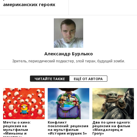
американских героях
Александр Бурлыко
Зритель, периодический подкастер, злой тиран, будущий зомби.
ЧИТАЙТЕ ТАКЖЕ
ЕЩЁ ОТ АВТОРА
Мечты о кино:
Конфликт
Два по цене одного:
рецензия на
поколений: рецензия
рецензия на фильм
мультфильм
на мультфильм
«Мандалорец и
«Миньоны и
«История игрушек 5»
Грогу»
монстры»