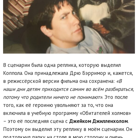
В сценарии была одна реплика, которую выделил
Коппола. Она принадлежала Дрю Бэрримор и, кажется,
в режиссёрской версии фильма она сохранена:
«В
наши дни детям приходится самим во всём разбираться,
потому что родители ничего не понимают»
. Это после
того, как её героиню увольняют за то, что она
включила в учебную программу «Обитателей холмов»
– это её последняя сцена с
Джейком Джилленхолом
.
Поэтому он выделил эту реплику в моём сценарии. Он
подтолкнул папку на столе в мою сторону и очень