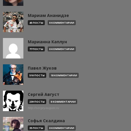
Мариам Ананидзе
45 ПОСТЫ
0 КОММЕНТАРИИ
Марианна Каплун
77 ПОСТЫ
0 КОММЕНТАРИИ
Павел Жуков
510 ПОСТЫ
18 КОММЕНТАРИИ
Сергей Август
239 ПОСТЫ
0 КОММЕНТАРИИ
http://sergeyaugust.ru
Софья Скалдина
35 ПОСТЫ
0 КОММЕНТАРИИ