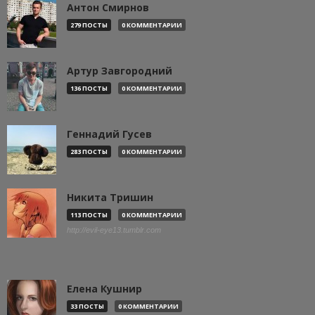
Антон Смирнов
279 ПОСТЫ
0 КОММЕНТАРИИ
Артур Завгородний
136 ПОСТЫ
0 КОММЕНТАРИИ
Геннадий Гусев
283 ПОСТЫ
0 КОММЕНТАРИИ
Никита Тришин
113 ПОСТЫ
0 КОММЕНТАРИИ
http://evil-eye13.tumblr.com
Елена Кушнир
33 ПОСТЫ
0 КОММЕНТАРИИ