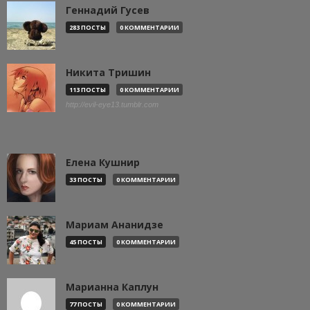
Геннадий Гусев
283 ПОСТЫ
0 КОММЕНТАРИИ
Никита Тришин
113 ПОСТЫ
0 КОММЕНТАРИИ
http://evil-eye13.tumblr.com
Елена Кушнир
33 ПОСТЫ
0 КОММЕНТАРИИ
Мариам Ананидзе
45 ПОСТЫ
0 КОММЕНТАРИИ
Марианна Каплун
77 ПОСТЫ
0 КОММЕНТАРИИ