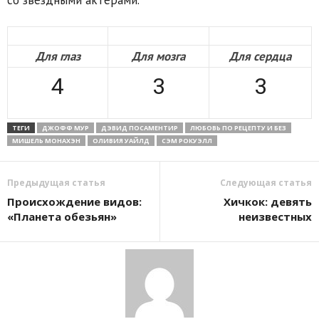
Для глаз
Для мозга
Для сердца
4
3
3
ТЕГИ
ДЖОФФ МУР
ДЭВИД ПОСАМЕНТИР
ЛЮБОВЬ ПО РЕЦЕПТУ И БЕЗ
МИШЕЛЬ МОНАХЭН
ОЛИВИЯ УАЙЛД
СЭМ РОКУЭЛЛ
Предыдущая статья
Следующая статья
Происхождение видов:
Хичкок: девять
«Планета обезьян»
неизвестных