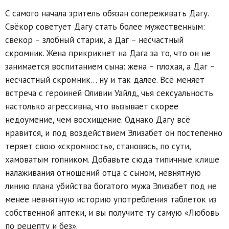
С самого начала зритель обязан сопереживать Дагу.
Свёкор советует Дагу стать более мужественным:
свёкор – злобный старик, а Даг – несчастный
скромник. Жена прикрикнет на Дага за то, что он не
занимается воспитанием сына: жена – плохая, а Даг –
несчастный скромник… ну и так далее. Всё меняет
встреча с героиней Оливии Уайлд, чья сексуальность
настолько агрессивна, что вызывает скорее
недоумение, чем восхищение. Однако Дагу всё
нравится, и под воздействием Элизабет он постепенно
теряет свою «скромность», становясь, по сути,
хамоватым гопником. Добавьте сюда типичные клише
налаживания отношений отца с сыном, невнятную
линию плана убийства богатого мужа Элизабет под не
менее невнятную историю употребления таблеток из
собственной аптеки, и вы получите ту самую «Любовь
по рецепту и без».