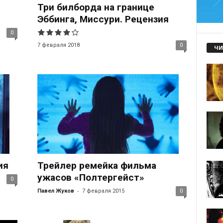
Три билборда на границе
Эббинга, Миссури. Рецензия
0
7 февраля 2018
0
ЧИ
ия
Трейлер ремейка фильма
ужасов «Полтергейст»
0
-
Павел Жуков
7 февраля 2015
0