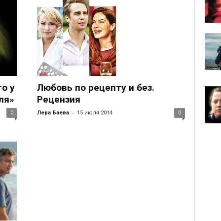
о у
Любовь по рецепту и без.
ля»
Рецензия
-
0
Лера Баева
15 июля 2014
0