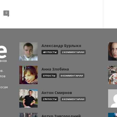
0
Александр Бурлыко
491 ПОСТЫ
2 КОММЕНТАРИИ
Анна Злобина
в.
алов
37 ПОСТЫ
0 КОММЕНТАРИИ
росам
Антон Смирнов
279 ПОСТЫ
0 КОММЕНТАРИИ
Артур Завгородний