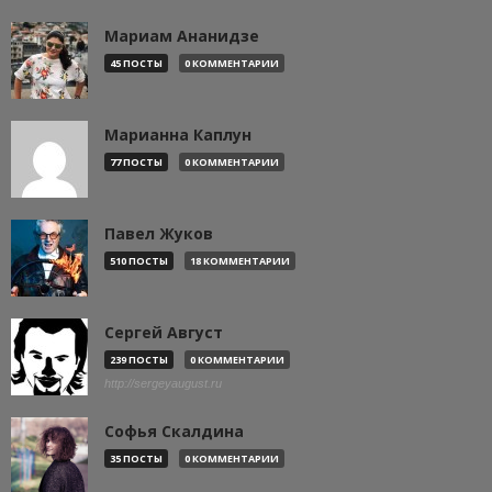
Мариам Ананидзе
45 ПОСТЫ
0 КОММЕНТАРИИ
Марианна Каплун
77 ПОСТЫ
0 КОММЕНТАРИИ
Павел Жуков
510 ПОСТЫ
18 КОММЕНТАРИИ
Сергей Август
239 ПОСТЫ
0 КОММЕНТАРИИ
http://sergeyaugust.ru
Софья Скалдина
35 ПОСТЫ
0 КОММЕНТАРИИ