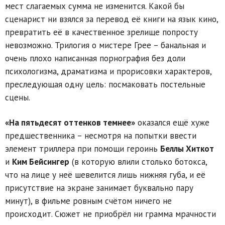
мест слагаемых сумма не изменится. Какой бы
сценарист ни взялся за перевод её книги на язык кино,
превратить её в качественное зрелище попросту
невозможно. Трилогия о мистере Грее – банальная и
очень плохо написанная порнография без доли
психологизма, драматизма и прорисовки характеров,
преследующая одну цель: посмаковать постельные
сцены.
«На пятьдесят оттенков темнее»
оказался ещё хуже
предшественника – несмотря на попытки ввести
элемент триллера при помощи героинь
Беллы Хиткот
и
Ким Бейсингер
(в которую влили столько ботокса,
что на лице у неё шевелится лишь нижняя губа, и её
присутствие на экране занимает буквально пару
минут), в фильме ровным счётом ничего не
происходит. Сюжет не приобрёл ни грамма мрачности