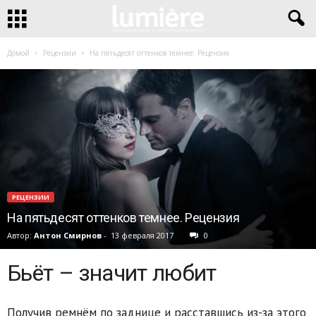
Домой
Рецензии
На пятьдесят оттенков темнее. Рецензия
РЕЦЕНЗИИ
На пятьдесят оттенков темнее. Рецензия
Автор:
Антон Смирнов
-
13 февраля 2017
0
Бьёт – значит любит
Получив ремнём по заднице и расставшись из-за этого