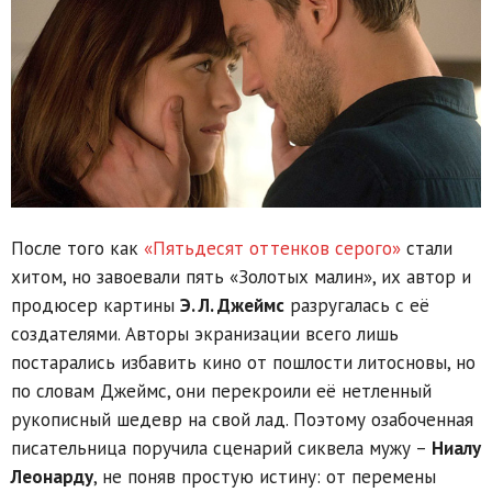
После того как
«Пятьдесят оттенков серого»
стали
хитом, но завоевали пять «Золотых малин», их автор и
продюсер картины
Э. Л. Джеймс
разругалась с её
создателями. Авторы экранизации всего лишь
постарались избавить кино от пошлости литосновы, но
по словам Джеймс, они перекроили её нетленный
рукописный шедевр на свой лад. Поэтому озабоченная
писательница поручила сценарий сиквела мужу –
Ниалу
Леонарду
, не поняв простую истину: от перемены