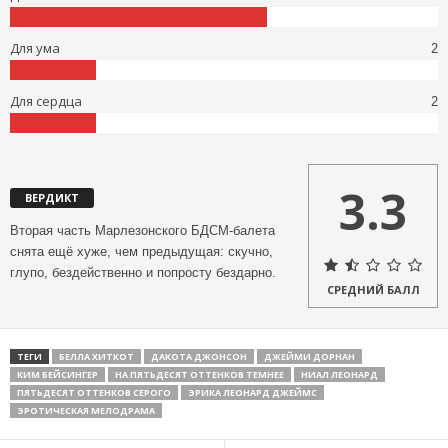
Для ума
2
Для сердца
2
3.3
ВЕРДИКТ
Вторая часть Марлезонского БДСМ-балета
снята ещё хуже, чем предыдущая: скучно,
глупо, бездейственно и попросту бездарно.
СРЕДНИЙ БАЛЛ
ТЕГИ
БЕЛЛА ХИТКОТ
ДАКОТА ДЖОНСОН
ДЖЕЙМИ ДОРНАН
КИМ БЕЙСИНГЕР
НА ПЯТЬДЕСЯТ ОТТЕНКОВ ТЕМНЕЕ
НИАЛ ЛЕОНАРД
ПЯТЬДЕСЯТ ОТТЕНКОВ СЕРОГО
ЭРИКА ЛЕОНАРД ДЖЕЙМС
ЭРОТИЧЕСКАЯ МЕЛОДРАМА