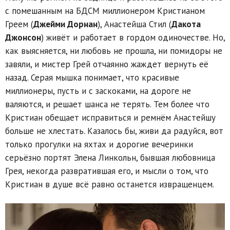
с помешанным на БДСМ миллионером Кристианом
Греем (
Джейми Дорнан
), Анастейша Стил (
Дакота
Джонсон
) живёт и работает в гордом одиночестве. Но,
как выясняется, ни любовь не прошла, ни помидоры не
завяли, и мистер Грей отчаянно жаждет вернуть её
назад. Серая мышка понимает, что красивые
миллионеры, пусть и с заскоками, на дороге не
валяются, и решает шанса не терять. Тем более что
Кристиан обещает исправиться и ремнём Анастейшу
больше не хлестать. Казалось бы, живи да радуйся, вот
только прогулки на яхтах и дорогие вечеринки
серьёзно портят Элена Линкольн, бывшая любовница
Грея, некогда развратившая его, и мысли о том, что
Кристиан в душе всё равно останется извращенцем.