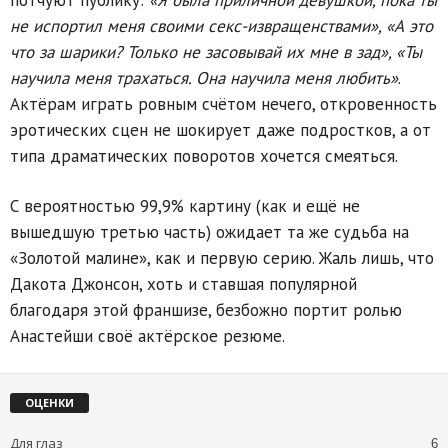
потчуют публику:
«Я была приличной девушкой, пока ты
не испортил меня своими секс-извращенствами», «А это
что за шарики? Только не засовывай их мне в зад», «Ты
научила меня трахаться. Она научила меня любить»
.
Актёрам играть ровным счётом нечего, откровенность
эротических сцен не шокирует даже подростков, а от
типа драматических поворотов хочется смеяться.
С вероятностью 99,9% картину (как и ещё не
вышедшую третью часть) ожидает та же судьба на
«Золотой малине», как и первую серию. Жаль лишь, что
Дакота Джонсон, хоть и ставшая популярной
благодаря этой франшизе, безбожно портит ролью
Анастейши своё актёрское резюме.
ОЦЕНКИ
Для глаз
6