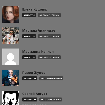
Елена Кушнир
33 ПОСТЫ
0 КОММЕНТАРИИ
Мариам Ананидзе
45 ПОСТЫ
0 КОММЕНТАРИИ
Марианна Каплун
77 ПОСТЫ
0 КОММЕНТАРИИ
Павел Жуков
510 ПОСТЫ
18 КОММЕНТАРИИ
Сергей Август
239 ПОСТЫ
0 КОММЕНТАРИИ
http://sergeyaugust.ru