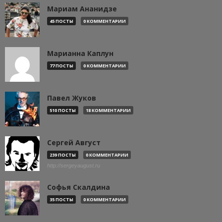
Мариам Ананидзе
45 ПОСТЫ
0 КОММЕНТАРИИ
Марианна Каплун
77 ПОСТЫ
0 КОММЕНТАРИИ
Павел Жуков
510 ПОСТЫ
18 КОММЕНТАРИИ
Сергей Август
239 ПОСТЫ
0 КОММЕНТАРИИ
http://sergeyaugust.ru
Софья Скалдина
35 ПОСТЫ
0 КОММЕНТАРИИ