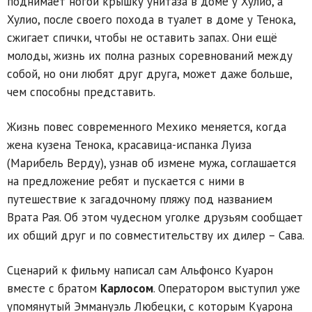
поднимает ногой крышку унитаза в доме у Хулио, а
Хулио, после своего похода в туалет в доме у Тенока,
сжигает спички, чтобы не оставить запах. Они ещё
молоды, жизнь их полна разных соревнований между
собой, но они любят друг друга, может даже больше,
чем способны представить.
Жизнь повес современного Мехико меняется, когда
жена кузена Тенока, красавица-испанка Луиза
(Марибель Верду), узнав об измене мужа, соглашается
на предложение ребят и пускается с ними в
путешествие к загадочному пляжу под названием
Врата Рая. Об этом чудесном уголке друзьям сообщает
их общий друг и по совместительству их дилер – Сава.
Сценарий к фильму написал сам Альфонсо Куарон
вместе с братом
Карлосом
. Оператором выступил уже
упомянутый Эммануэль Любецки, с которым Куарона