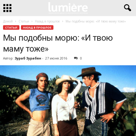
Домой
Статьи
Назад в прошлое
Мы подобны морю: «И твою маму тоже»
СТАТЬИ
НАЗАД В ПРОШЛОЕ
Мы подобны морю: «И твою
маму тоже»
Автор:
Зураб Зурабян
-
27 июня 2016
0