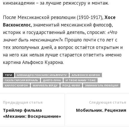
киноакадемии – за лучшие режиссуру и монтаж.
После Мексиканской революции (1910-1917),
Хосе
Васконселос
, знаменитый мексиканский философ,
историк и государственный деятель, спросил:
«Что
значит быть мексиканцем?»
. Прошло почти сто лет с
тех злополучных дней, а вопрос остаётся открытым и
на него как нельзя лучше старается ответить именно
картина Альфонсо Куарона.
ТЕГИ
АЛЕХАНДРО ГОНСАЛЕС ИНЬЯРРИТУ
АЛЬФОНСО КУАРОН
ГАЭЛЬ ГАРСИЯ БЕРНАЛЬ
ДИЕГО ЛУНА
И ТВОЮ МАМУ ТОЖЕ
КАРЛОС КУАРОН
МАРИБЕЛЬ ВЕРДУ
РОУД-МУВИ
ЭММАНУЭЛЬ ЛЮБЕЦКИ
Предыдущая статья
Следующая статья
Трейлер фильма
Мобильник. Рецензия
«Механик: Воскрешение»